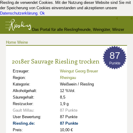
Riesling.de verwendet Cookies. Mit der Nutzung dieser Website sind Sie mit
der Speicherung von Cookies einverstanden und akzeptieren unsere
Datenschutzerklärung
.
Ok
Das Portal für alle Rieslingfreunde, Weingüter, Winzer
Home
Weine
und Kenner
87
2018er Sauvage Riesling trocken
Punkte
Erzeuger:
Weingut Georg Breuer
Region:
Rheingau
Kategorie:
Weißwein / Riesling
Alkoholgehalt:
12 %Vol.
Säuregehalt:
8,5
Restzucker:
1,9 g
Gault Millau:
87 Punkte
User Bewertung:
87 Punkte
Riesling.de:
87 Punkte
Preis:
10,00 €