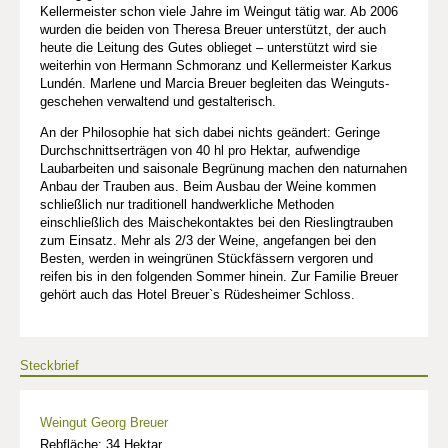
Kellermeister schon viele Jahre im Weingut tätig war. Ab 2006
wurden die beiden von Theresa Breuer unterstützt, der auch
heute die Leitung des Gutes oblieget – unterstützt wird sie
weiterhin von Hermann Schmoranz und Kellermeister Karkus
Lundén. Marlene und Marcia Breuer begleiten das Weinguts­
geschehen verwaltend und gestalterisch.
An der Philosophie hat sich dabei nichts geändert: Geringe
Durchschnittserträgen von 40 hl pro Hektar, aufwendige
Laubarbeiten und saisonale Begrünung machen den naturnahen
Anbau der Trauben aus. Beim Ausbau der Weine kommen
schließlich nur traditionell handwerkliche Methoden
einschließlich des Maischekontaktes bei den Rieslingtrauben
zum Einsatz. Mehr als 2/3 der Weine, angefangen bei den
Besten, werden in weingrünen Stückfässern vergoren und
reifen bis in den folgenden Sommer hinein. Zur Familie Breuer
gehört auch das Hotel Breuer`s Rüdesheimer Schloss.
Steckbrief
Weingut Georg Breuer
Rebfläche: 34 Hektar