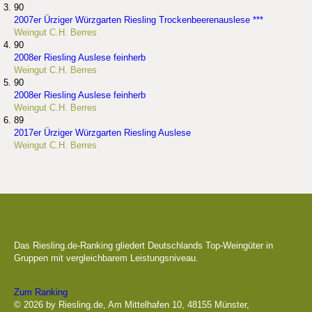
90
2007er Ürziger Würzgarten Riesling Trockenbeerenauslese ***
Weingut C.H. Berres
90
2008er Riesling Auslese feinherb
Weingut C.H. Berres
90
2008er Riesling Auslese feinherb
Weingut C.H. Berres
89
2017er Ürziger Würzgarten Riesling Auslese
Weingut C.H. Berres
Die besten Weingüter
Das Riesling.de-Ranking gliedert Deutschlands Top-Weingüter in
Gruppen mit vergleichbarem Leistungsniveau.
Zum Ranking
© 2026 by Riesling.de, Am Mittelhafen 10, 48155 Münster,