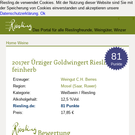
Riesling.de verwendet Cookies. Mit der Nutzung dieser Website sind Sie mit
der Speicherung von Cookies einverstanden und akzeptieren unsere
Datenschutzerklärung
.
Ok
Das Portal für alle Rieslingfreunde, Weingüter, Winzer
Home
Weine
und Kenner
81
2017er Ürziger Goldwingert Riesling
Punkte
feinherb
Erzeuger:
Weingut C.H. Berres
Region:
Mosel (Saar, Ruwer)
Kategorie:
Weißwein / Riesling
Alkoholgehalt:
12,5 %Vol.
Riesling.de:
81 Punkte
Preis:
17,85 €
Bewertung