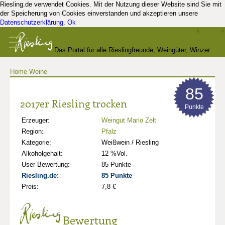
Riesling.de verwendet Cookies. Mit der Nutzung dieser Website sind Sie mit
der Speicherung von Cookies einverstanden und akzeptieren unsere
Datenschutzerklärung
.
Ok
Das Portal für alle Rieslingfreunde, Weingüter, Winzer
Home
Weine
und Kenner
85
2017er Riesling trocken
Punkte
Erzeuger:
Weingut Mario Zelt
Region:
Pfalz
Kategorie:
Weißwein / Riesling
Alkoholgehalt:
12 %Vol.
User Bewertung:
85 Punkte
Riesling.de:
85 Punkte
Preis:
7,8 €
Bewertung