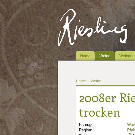
Home
Weine
Weingüte
Home
Weine
2008er Rie
trocken
Erzeuger:
Wein
Region:
Pfal