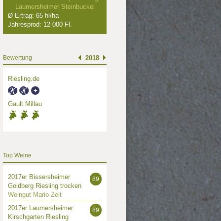
Laumersheimer Steinbuckel
Ø Ertrag: 65 hl/ha
Jahresprod: 12 000 Fl.
Bewertung
2018
Riesling.de
Gault Millau
Top Weine
2017er Bissersheimer
89
Goldberg Riesling trocken
Weingut Mario Zelt
2017er Laumersheimer
89
Kirschgarten Riesling