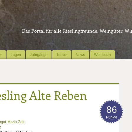
Das Portal für alle Rieslingfreunde, Weingüter, W
r
Lagen
Jahrgänge
Terroir
News
Weinbuch
sling Alte Reben
86
Punkte
gut Mario Zelt
z