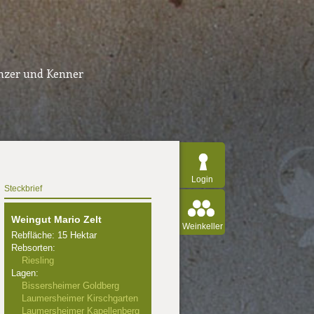
inzer und Kenner
Login
Steckbrief
Weingut Mario Zelt
Weinkeller
Rebfläche: 15 Hektar
Rebsorten:
Riesling
Lagen:
Bissersheimer Goldberg
Laumersheimer Kirschgarten
Laumersheimer Kapellenberg