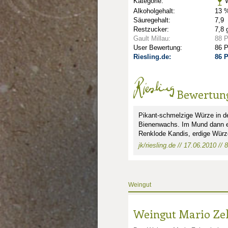
Kategorie:
W
Alkoholgehalt:
13 %
Säuregehalt:
7,9
Restzucker:
7,8 
Gault Millau:
88 
User Bewertung:
86 
Riesling.de:
86 
Bewertun
nkte: 2.5
e Punkte: 2.5
Pikant-schmelzige Würze in der
unkte: 3
au Punkte: 3
Millau Punkte: 3
Bienenwachs. Im Mund dann eb
Renklode Kandis, erdige Würze
jk/riesling.de // 17.06.2010 // 
Weingut
Weingut Mario Zel