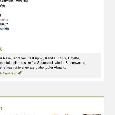
eißwein / Riesling
Vol.
g
Punkte
Punkte
Punkte
g
 Nase, recht voll, fast üppig, Kandis, Zitrus, Limette,
enfalls pikantes, reifes Säurespiel, wieder Bienenwachs,
, etwas rustikal geraten, aber guter Abgang.
86 Punkte //
t