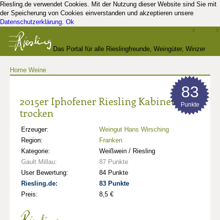
Riesling.de verwendet Cookies. Mit der Nutzung dieser Website sind Sie mit
der Speicherung von Cookies einverstanden und akzeptieren unsere
Datenschutzerklärung
.
Ok
Das Portal für alle Rieslingfreunde, Weingüter, Winzer
Home
Weine
und Kenner
83
2015er Iphofener Riesling Kabinett
Punkte
trocken
Erzeuger:
Weingut Hans Wirsching
Region:
Franken
Kategorie:
Weißwein / Riesling
Gault Millau:
87 Punkte
User Bewertung:
84 Punkte
Riesling.de:
83 Punkte
Preis:
8,5 €