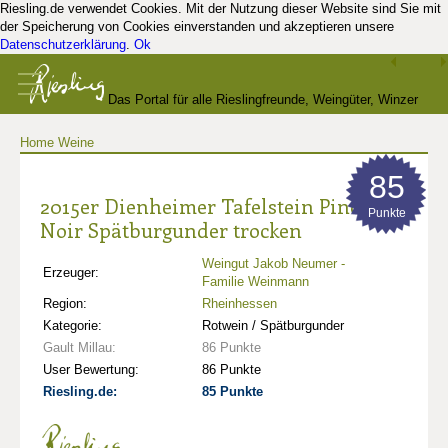
Riesling.de verwendet Cookies. Mit der Nutzung dieser Website sind Sie mit
der Speicherung von Cookies einverstanden und akzeptieren unsere
Datenschutzerklärung
.
Ok
Das Portal für alle Rieslingfreunde, Weingüter, Winzer
Home
Weine
und Kenner
85
2015er Dienheimer Tafelstein Pinot
Punkte
Noir Spätburgunder trocken
Weingut Jakob Neumer -
Erzeuger:
Familie Weinmann
Region:
Rheinhessen
Kategorie:
Rotwein / Spätburgunder
Gault Millau:
86 Punkte
User Bewertung:
86 Punkte
Riesling.de:
85 Punkte