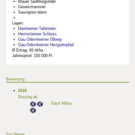
Blauer Spätburgunder
Gewürztraminer
Sauvignon blanc
Lagen:
Dienheimer Tafelstein
Herrnsheimer Schloss
Gau Odernheimer Ölberg
Gau-Odernheimer Herrgottspfad
Ø Ertrag: 65 hl/ha
Jahresprod: 150 000 Fl.
Bewertung
2018
Riesling.de
Gault Millau
Top Weine