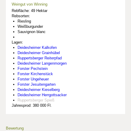
Weingut von Winning
Rebfläche: 49 Hektar
Rebsorten:
Riesling
Weißburgunder
Sauvignon blanc
Lagen:
Deidesheimer Kalkofen
Deidesheimer Grainhübel
Ruppertsberger Reiterpfad
Deidesheimer Langenmorgen
Forster Pechstein
Forster Kirchenstück
Forster Ungeheuer
Forster Jesuitengarten
Deidesheimer Kieselberg
Deidesheimer Herrgottsacker
Ruppertsberger Spieß
Jahresprod: 380 000 Fl.
Bewertung