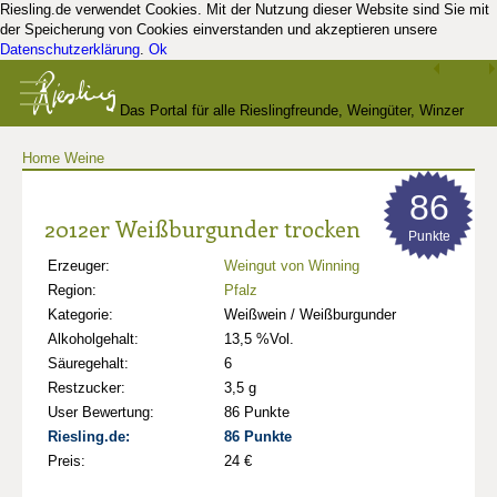
Riesling.de verwendet Cookies. Mit der Nutzung dieser Website sind Sie mit
der Speicherung von Cookies einverstanden und akzeptieren unsere
Datenschutzerklärung
.
Ok
Das Portal für alle Rieslingfreunde, Weingüter, Winzer
Home
Weine
und Kenner
86
2012er Weißburgunder trocken
Punkte
Erzeuger:
Weingut von Winning
Region:
Pfalz
Kategorie:
Weißwein / Weißburgunder
Alkoholgehalt:
13,5 %Vol.
Säuregehalt:
6
Restzucker:
3,5 g
User Bewertung:
86 Punkte
Riesling.de:
86 Punkte
Preis:
24 €