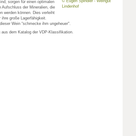
© Eugen Spindler - Weingut
sind, sorgen für einen optimalen
Lindenhof
 Aufschluss der Mineralien, die
 werden können. Dies verleiht
hre große Lagerfähigkeit.
 dieser Wein “schmecke ihm ungeheuer".
g aus dem Katalog der VDP-Klassifikation.