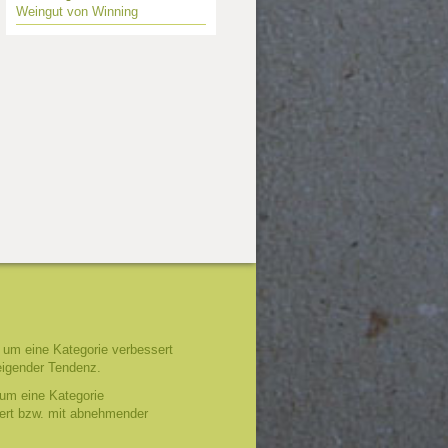
Weingut von Winning
um eine Kategorie verbessert
eigender Tendenz.
um eine Kategorie
tert bzw. mit abnehmender