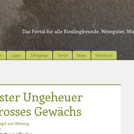
Das Portal für alle Rieslingfreunde, Weingüter, W
r
Lagen
Jahrgänge
Terroir
News
Weinbuch
rster Ungeheuer
Grosses Gewächs
gut von Winning
z