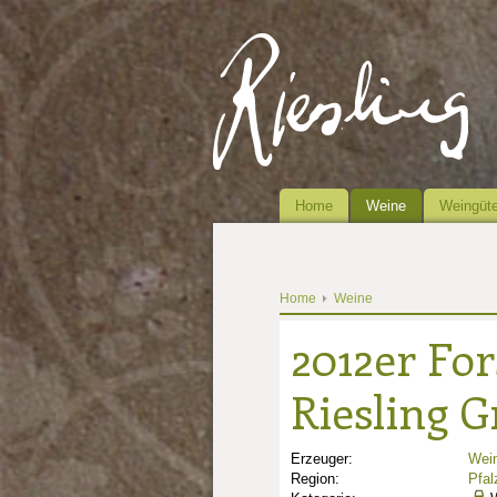
Home
Weine
Weingüte
Home
Weine
2012er Fo
Riesling 
Erzeuger:
Wein
Region:
Pfal