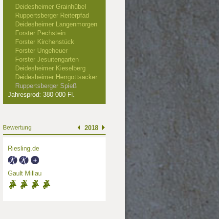
Deidesheimer Grainhübel
Ruppertsberger Reiterpfad
Deidesheimer Langenmorgen
Forster Pechstein
Forster Kirchenstück
Forster Ungeheuer
Forster Jesuitengarten
Deidesheimer Kieselberg
Deidesheimer Herrgottsacker
Ruppertsberger Spieß
Jahresprod: 380 000 Fl.
Bewertung
2018
Riesling.de
Gault Millau