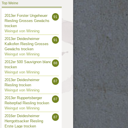
Top Weine
2013er Forster Ungeheuer
91
Riesling Grosses Gewächs
trocken
Weingut von Winning
2013er Deidesheimer
91
Kalkofen Riesling Grosses
Gewächs trocken
Weingut von Winning
2012er 500 Sauvignon blanc
88
trocken
Weingut von Winning
2013er Deidesheimer
87
Riesling trocken
Weingut von Winning
2013er Ruppertsberger
87
Reiterpfad Riesling trocken
Weingut von Winning
2016er Deidesheimer
87
Herrgottsacker Riesling
Erste Lage trocken