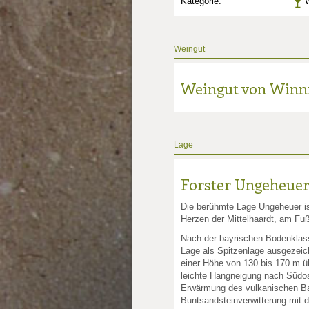
Kategorie:
W
Weingut
Weingut von Winn
Lage
Forster Ungeheue
Die berühmte Lage Ungeheuer is
Herzen der Mittelhaardt, am Fu
nkte: 2.25
e Punkte: 2.25
Nach der bayrischen Bodenklass
Lage als Spitzenlage ausgezeic
unkte: 4
au Punkte: 4
Millau Punkte: 4
lt-Millau Punkte: 4
einer Höhe von 130 bis 170 m ü
leichte Hangneigung nach Südos
Erwärmung des vulkanischen Bas
Buntsandsteinverwitterung mit 