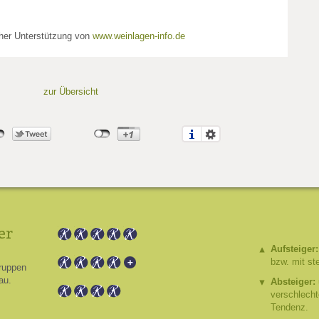
cher Unterstützung von
www.weinlagen-info.de
zur Übersicht
er
Aufsteiger:
bzw. mit st
ruppen
au.
Absteiger:
verschlech
Tendenz.