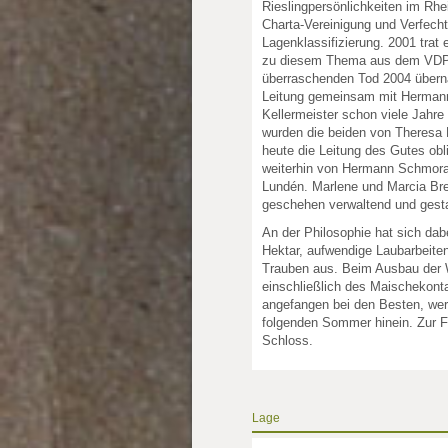
Rieslingpersönlichkeiten im Rhei
Charta-Vereinigung und Verfecht
Lagenklassifizierung. 2001 trat
zu diesem Thema aus dem VDP
überraschenden Tod 2004 überna
Leitung gemeinsam mit Herman
Kellermeister schon viele Jahre
wurden die beiden von Theresa B
heute die Leitung des Gutes obli
weiterhin von Hermann Schmora
Lundén. Marlene und Marcia Bre
geschehen verwaltend und gesta
An der Philosophie hat sich dab
Hektar, aufwendige Laubarbeit
Trauben aus. Beim Ausbau der W
einschließlich des Maischekonta
angefangen bei den Besten, werd
folgenden Sommer hinein. Zur F
Schloss.
Lage