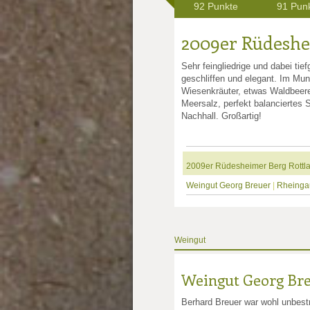
92 Punkte
91 Pun
2009er Rüdeshei
Sehr feingliedrige und dabei tief
geschliffen und elegant. Im Mun
Wiesenkräuter, etwas Waldbeeren
Meersalz, perfekt balanciertes 
Nachhall. Großartig!
2009er Rüdesheimer Berg Rottla
Weingut Georg Breuer
|
Rheinga
Weingut
Weingut Georg Br
Berhard Breuer war wohl unbestr