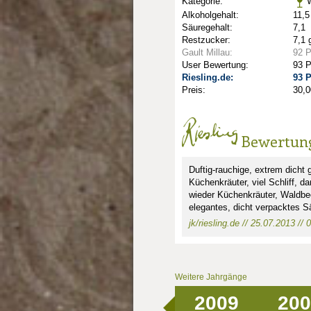
Kategorie:
W
Alkoholgehalt:
11,5
Säuregehalt:
7,1
Restzucker:
7,1 
Gault Millau:
92 
User Bewertung:
93 
Riesling.de:
93 
Preis:
30,0
Bewertun
Duftig-rauchige, extrem dicht 
nkte: 4.5
e Punkte: 4.5
ng.de Punkte: 4.5
sling.de Punkte: 4.5
Küchenkräuter, viel Schliff, d
wieder Küchenkräuter, Waldbee
elegantes, dicht verpacktes Sä
unkte: 5
au Punkte: 5
Millau Punkte: 5
lt-Millau Punkte: 5
Gault-Millau Punkte: 5
jk/riesling.de // 25.07.2013 // 0
Weitere Jahrgänge
2009
200