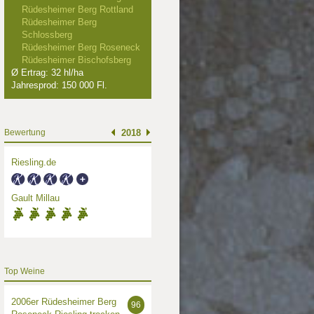
Rüdesheimer Berg Rottland
Rüdesheimer Berg
Schlossberg
Rüdesheimer Berg Roseneck
Rüdesheimer Bischofsberg
Ø Ertrag: 32 hl/ha
Jahresprod: 150 000 Fl.
Bewertung
2018
Riesling.de
Gault Millau
Top Weine
000
1999
2006er Rüdesheimer Berg
96