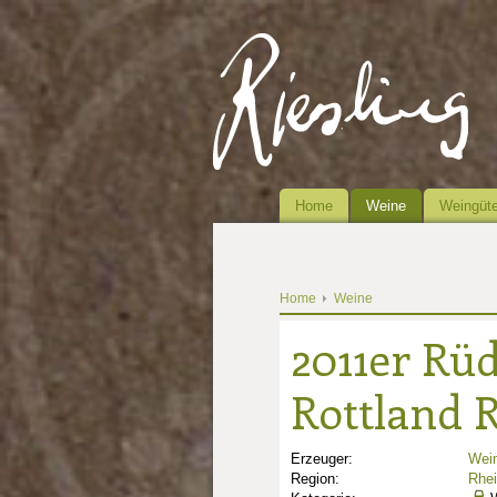
Home
Weine
Weingüte
Home
Weine
2011er Rü
Rottland R
Erzeuger:
Wein
Region:
Rhe