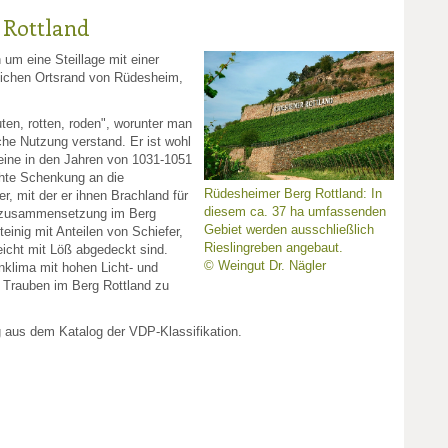
 Rottland
 um eine Steillage mit einer
ichen Ortsrand von Rüdesheim,
uten, rotten, roden", worunter man
he Nutzung verstand. Er ist wohl
eine in den Jahren von 1031-1051
hte Schenkung an die
Rüdesheimer Berg Rottland: In
, mit der er ihnen Brachland für
diesem ca. 37 ha umfassenden
enzusammensetzung im Berg
Gebiet werden ausschließlich
teinig mit Anteilen von Schiefer,
Rieslingreben angebaut.
eicht mit Löß abgedeckt sind.
© Weingut Dr. Nägler
nklima mit hohen Licht- und
 Trauben im Berg Rottland zu
g aus dem Katalog der VDP-Klassifikation.