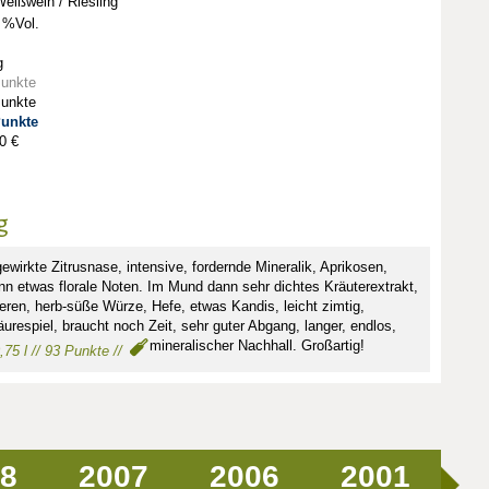
eißwein / Riesling
 %Vol.
g
Punkte
Punkte
Punkte
0 €
g
gewirkte Zitrusnase, intensive, fordernde Mineralik, Aprikosen,
ann etwas florale Noten. Im Mund dann sehr dichtes Kräuterextrakt,
ren, herb-süße Würze, Hefe, etwas Kandis, leicht zimtig,
urespiel, braucht noch Zeit, sehr guter Abgang, langer, endlos,
mineralischer Nachhall. Großartig!
,75 l // 93 Punkte //
8
2007
2006
2001
2