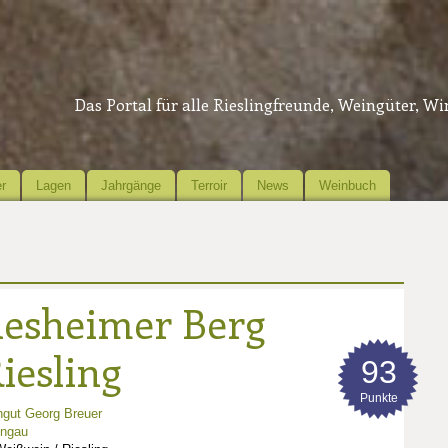
Das Portal für alle Rieslingfreunde, Weingüter, W
r
Lagen
Jahrgänge
Terroir
News
Weinbuch
desheimer Berg
iesling
93
Punkte
gut Georg Breuer
ingau