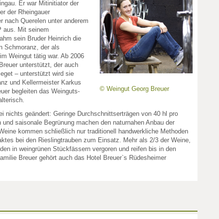
ngau. Er war Mitinitiator der
er der Rheingauer
 er nach Querelen unter anderem
 aus. Mit seinem
hm sein Bruder Heinrich die
n Schmoranz, der als
 im Weingut tätig war. Ab 2006
reuer unterstützt, der auch
eget – unterstützt wird sie
nz und Kellermeister Karkus
© Weingut Georg Breuer
uer begleiten das Weinguts­
lterisch.
ei nichts geändert: Geringe Durchschnittserträgen von 40 hl pro
en und saisonale Begrünung machen den naturnahen Anbau der
eine kommen schließlich nur traditionell handwerkliche Methoden
ktes bei den Rieslingtrauben zum Einsatz. Mehr als 2/3 der Weine,
en in weingrünen Stückfässern vergoren und reifen bis in den
amilie Breuer gehört auch das Hotel Breuer`s Rüdesheimer