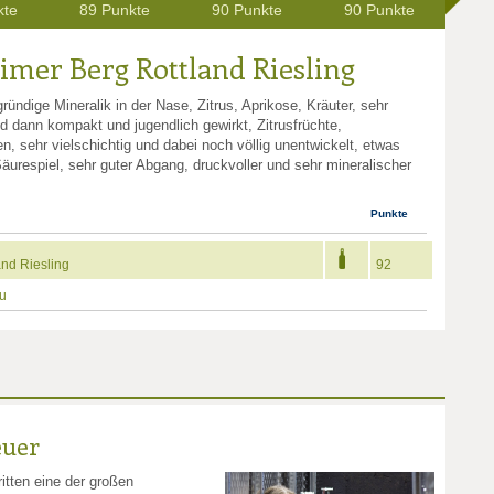
kte
89 Punkte
90 Punkte
90 Punkte
90
mer Berg Rottland Riesling
gründige Mineralik in der Nase, Zitrus, Aprikose, Kräuter, sehr
d dann kompakt und jugendlich gewirkt, Zitrusfrüchte,
, sehr vielschichtig und dabei noch völlig unentwickelt, etwas
Säurespiel, sehr guter Abgang, druckvoller und sehr mineralischer
Punkte
nd Riesling
92
u
euer
itten eine der großen