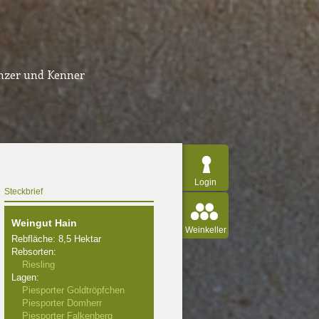
inzer und Kenner
Login
Steckbrief
Weingut Hain
Weinkeller
Rebfläche: 8,5 Hektar
Rebsorten:
Riesling
Lagen:
Piesporter Goldtröpfchen
Piesporter Domherr
Piesporter Falkenberg