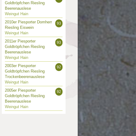
Goldtröpfchen Riesling
003
2002
Beerenauslese
 Punkte
88 Punkte
Weingut Hain
2010er Piesporter Domherr
93
Riesling Eiswein
Weingut Hain
2011er Piesporter
93
Goldtröpfchen Riesling
Beerenauslese
Weingut Hain
2003er Piesporter
92
Goldtröpfchen Riesling
Trockenbeerenauslese
Weingut Hain
2005er Piesporter
92
Goldtröpfchen Riesling
Beerenauslese
Weingut Hain