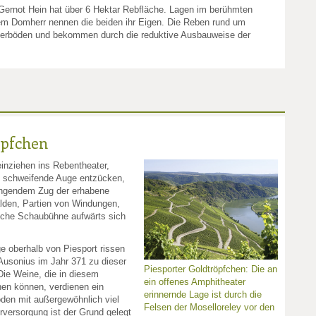
ernot Hein hat über 6 Hektar Rebfläche. Lagen im berühmten
em Domherr nennen die beiden ihr Eigen. Die Reben rund um
eferböden und bekommen durch die reduktive Ausbauweise der
öpfchen
einziehen ins Rebentheater,
schweifende Auge entzücken,
ingendem Zug der erhabene
alden, Partien von Windungen,
liche Schaubühne aufwärts sich
e oberhalb von Piesport rissen
Ausonius im Jahr 371 zu dieser
Piesporter Goldtröpfchen: Die an
ie Weine, die in diesem
ein offenes Amphitheater
hen können, verdienen ein
erinnernde Lage ist durch die
oden mit außergewöhnlich viel
Felsen der Moselloreley vor den
versorgung ist der Grund gelegt