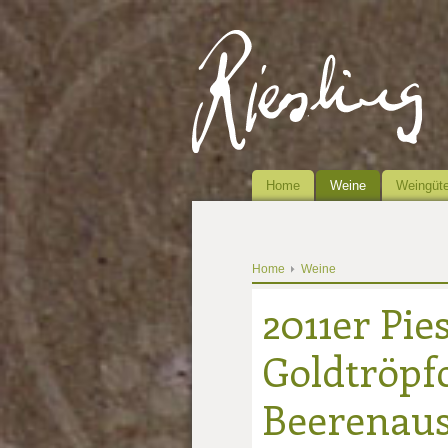
Home
Weine
Weingüte
Home
Weine
2011er Pie
Goldtröpf
Beerenaus