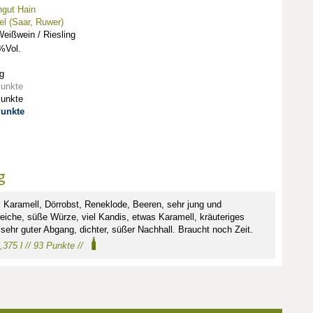
gut Hain
l (Saar, Ruwer)
eißwein / Riesling
%Vol.
g
Punkte
Punkte
Punkte
g
, Karamell, Dörrobst, Reneklode, Beeren, sehr jung und
iche, süße Würze, viel Kandis, etwas Karamell, kräuteriges
sehr guter Abgang, dichter, süßer Nachhall. Braucht noch Zeit.
0,375 l // 93 Punkte //