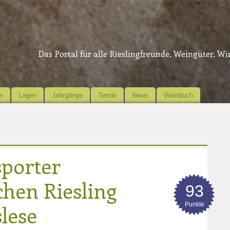
Das Portal für alle Rieslingfreunde, Weingüter, W
r
Lagen
Jahrgänge
Terroir
News
Weinbuch
sporter
chen Riesling
93
Punkte
lese