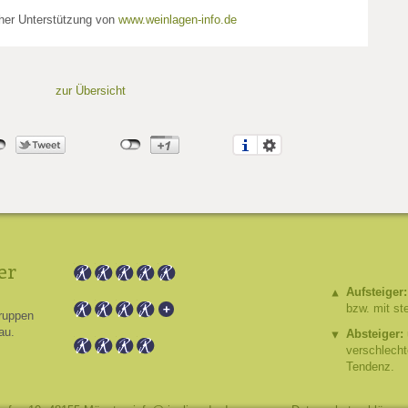
cher Unterstützung von
www.weinlagen-info.de
zur Übersicht
er
Aufsteiger:
bzw. mit st
ruppen
au.
Absteiger:
verschlech
Tendenz.