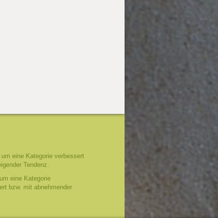
um eine Kategorie verbessert
eigender Tendenz.
um eine Kategorie
tert bzw. mit abnehmender