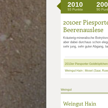
2010
200
93 Punkte
90 Pun
2010er Piesport
Beerenauslese
Kräuterig-mineralische Botrytis
aber dabei durchaus schon elega
sehr jung, sehr guter Abgang, la
2010er Piesporter Goldtröpfche
Weingut Hain
|
Mosel (Saar, Ruw
Weingut
Weingut Hain