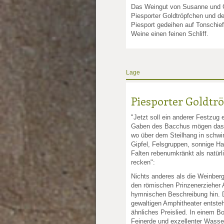
Das Weingut von Susanne und G
Piesporter Goldtröpfchen und d
Piesport gedeihen auf Tonschi
Weine einen feinen Schliff.
Lage
Piesporter Goldtr
"Jetzt soll ein anderer Festzug 
Gaben des Bacchus mögen das 
wo über dem Steilhang in schw
Gipfel, Felsgruppen, sonnige H
Falten rebenumkränkt als natür
recken":
Nichts anderes als die Weinberg
den römischen Prinzenerzieher 
hymnischen Beschreibung hin. D
gewaltigen Amphitheater entste
ähnliches Preislied. In einem B
Feinerde und exzellenter Wasser