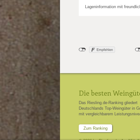
Lageninformation mit freundli
Die besten Weingüt
Das Riesling.de-Ranking gliedert
Deutschlands Top-Weingüter in G
mit vergleichbarem Leistungsnive
Zum Ranking