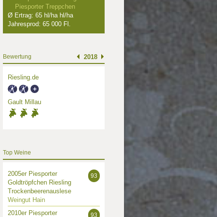
Piesporter Treppchen
Ø Ertrag: 65 hl/ha hl/ha
Jahresprod: 65 000 Fl.
Bewertung
2018
Riesling.de
Gault Millau
Top Weine
2005er Piesporter
93
Goldtröpfchen Riesling
Trockenbeerenauslese
Weingut Hain
2010er Piesporter
93