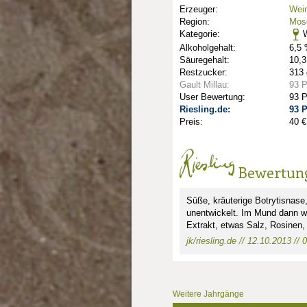
Erzeuger:
Wein
Region:
Mose
Kategorie:
W
Alkoholgehalt:
6,5 
Säuregehalt:
10,3
Restzucker:
313 
Gault Millau:
93 
User Bewertung:
93 
Riesling.de:
93 
Preis:
40 €
nkte: 2.5
e Punkte: 2.5
unkte: 3
au Punkte: 3
Millau Punkte: 3
Bewertun
Süße, kräuterige Botrytisnase
unentwickelt. Im Mund dann we
Extrakt, etwas Salz, Rosinen, 
jk/riesling.de // 12.10.2013 // 
Weitere Jahrgänge