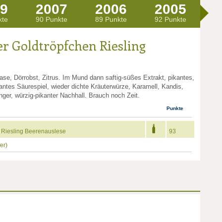
9
2007
2006
2005
2
kte
90 Punkte
89 Punkte
92 Punkte
90
er Goldtröpfchen Riesling
nase, Dörrobst, Zitrus. Im Mund dann saftig-süßes Extrakt, pikantes,
ntes Säurespiel, wieder dichte Kräuterwürze, Karamell, Kandis,
nger, würzig-pikanter Nachhall. Brauch noch Zeit.
Punkte
n Riesling Beerenauslese
93
er)