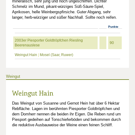
mineralisch, sehr jung und noch ungeschliffen. Dichter
Schmelz im Mund, pikant-würziges Süß-Säure-Spiel,
Aprikosen, helle Weinbergspfirsiche. Guter Abgang, sehr
langer, herb-würziger und süßer Nachhall. Sollte noch reifen.
Punkte
2003er Piesporter Goldtröpfchen Riesling
90
Beerenauslese
Weingut Hain
|
Mosel (Saar, Ruwer)
Weingut
Weingut Hain
Das Weingut von Susanne und Gernot Hein hat über 6 Hektar
Rebfläche. Lagen im berühmten Piesporter Goldtröpfchen und
dem Domherr nennen die beiden ihr Eigen. Die Reben rund um
Piesport gedeihen auf Tonschieferböden und bekommen durch
die reduktive Ausbauweise der Weine einen feinen Schliff.