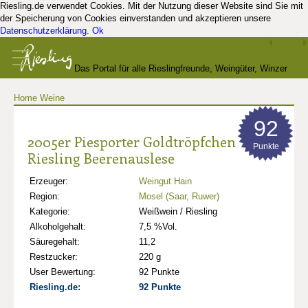
Riesling.de verwendet Cookies. Mit der Nutzung dieser Website sind Sie mit
der Speicherung von Cookies einverstanden und akzeptieren unsere
Datenschutzerklärung
.
Ok
Das Portal für alle Rieslingfreunde, Weingüter, Winzer
Home
Weine
und Kenner
92
2005er Piesporter Goldtröpfchen
Punkte
Riesling Beerenauslese
Erzeuger:
Weingut Hain
Region:
Mosel (Saar, Ruwer)
Kategorie:
Weißwein / Riesling
Alkoholgehalt:
7,5 %Vol.
Säuregehalt:
11,2
Restzucker:
220 g
User Bewertung:
92 Punkte
Riesling.de:
92 Punkte