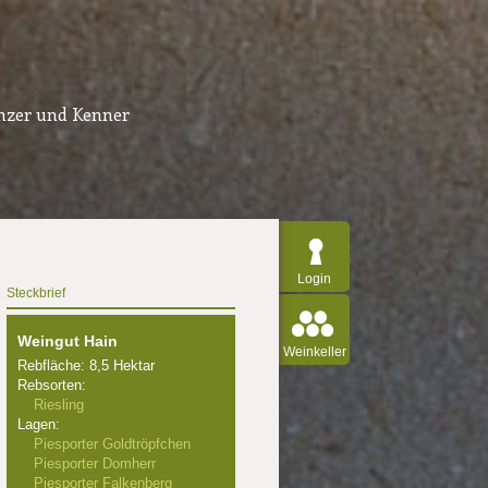
inzer und Kenner
Login
Steckbrief
Weingut Hain
Weinkeller
Rebfläche: 8,5 Hektar
Rebsorten:
Riesling
Lagen:
Piesporter Goldtröpfchen
Piesporter Domherr
Piesporter Falkenberg