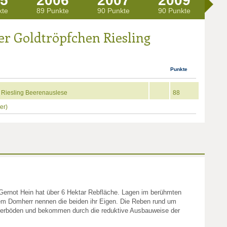
5
2006
2007
2009
2
kte
89 Punkte
90 Punkte
90 Punkte
93
er Goldtröpfchen Riesling
Punkte
n Riesling Beerenauslese
88
er)
ernot Hein hat über 6 Hektar Rebfläche. Lagen im berühmten
em Domherr nennen die beiden ihr Eigen. Die Reben rund um
eferböden und bekommen durch die reduktive Ausbauweise der