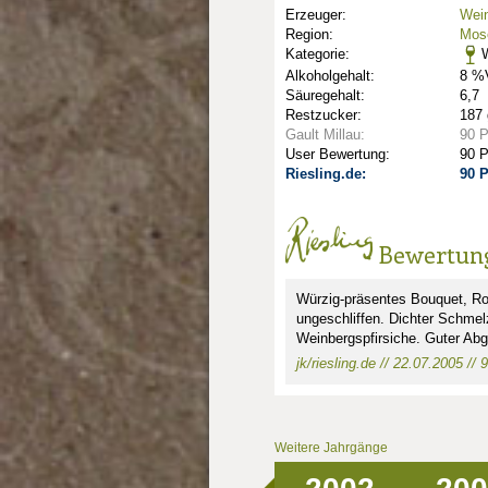
Erzeuger:
Wein
Region:
Mose
Kategorie:
W
Alkoholgehalt:
8 %V
Säuregehalt:
6,7
Restzucker:
187 
Gault Millau:
90 
User Bewertung:
90 
Riesling.de:
90 
nkte: 2.5
e Punkte: 2.5
Bewertun
unkte: 3
au Punkte: 3
Millau Punkte: 3
Würzig-präsentes Bouquet, Ros
ungeschliffen. Dichter Schmel
Weinbergspfirsiche. Guter Abg
jk/riesling.de // 22.07.2005 // 
Weitere Jahrgänge