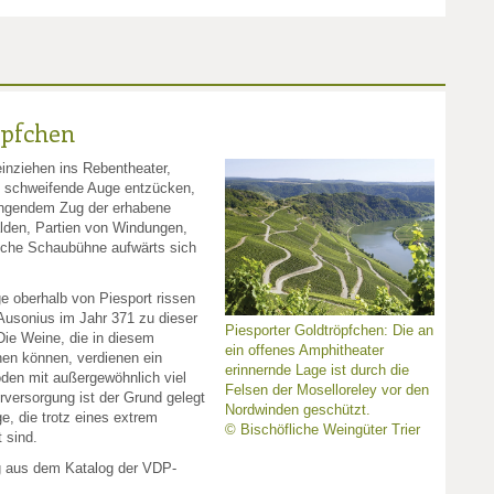
öpfchen
einziehen ins Rebentheater,
schweifende Auge entzücken,
ingendem Zug der erhabene
alden, Partien von Windungen,
liche Schaubühne aufwärts sich
e oberhalb von Piesport rissen
Ausonius im Jahr 371 zu dieser
Piesporter Goldtröpfchen: Die an
ie Weine, die in diesem
ein offenes Amphitheater
hen können, verdienen ein
erinnernde Lage ist durch die
oden mit außergewöhnlich viel
Felsen der Moselloreley vor den
versorgung ist der Grund gelegt
Nordwinden geschützt.
ge, die trotz eines extrem
© Bischöfliche Weingüter Trier
 sind.
g aus dem Katalog der VDP-