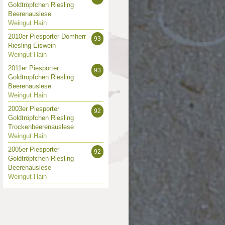
010
2011
Goldtröpfchen Riesling
 Punkte
93 Punkte
Beerenauslese
Weingut Hain
2010er Piesporter Domherr
93
Riesling Eiswein
Weingut Hain
2011er Piesporter
93
Goldtröpfchen Riesling
Beerenauslese
Weingut Hain
2003er Piesporter
92
Goldtröpfchen Riesling
Trockenbeerenauslese
Weingut Hain
2005er Piesporter
92
Goldtröpfchen Riesling
Beerenauslese
Weingut Hain