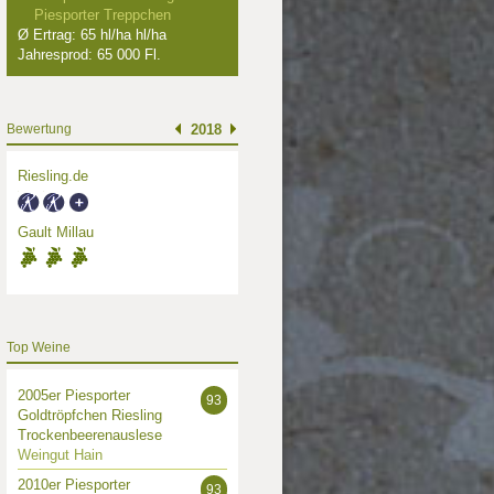
Piesporter Treppchen
Ø Ertrag: 65 hl/ha hl/ha
Jahresprod: 65 000 Fl.
Bewertung
2018
Riesling.de
Gault Millau
Top Weine
2005er Piesporter
93
Goldtröpfchen Riesling
Trockenbeerenauslese
Weingut Hain
2010er Piesporter
93