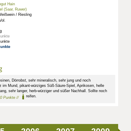
gut Hain
l (Saar, Ruwer)
eißwein / Riesling
ol.
g
Punkte
Punkte
Punkte
g
inen, Dörrobst, sehr mineralisch, sehr jung und noch
z im Mund, pikant-würziges Süß-Säure-Spiel, Aprikosen, helle
ang, sehr langer, herb-würziger und süßer Nachhall. Sollte noch
reifen.
90 Punkte //