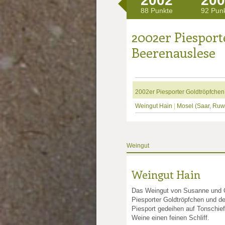
2002
200
88 Punkte
92 Pun
2002er Piesport
Beerenauslese
2002er Piesporter Goldtröpfche
Weingut Hain
|
Mosel (Saar, Ruw
Weingut
Weingut Hain
Das Weingut von Susanne und G
Piesporter Goldtröpfchen und d
Piesport gedeihen auf Tonschi
Weine einen feinen Schliff.