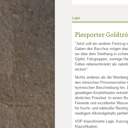
Lage
Piesporter Goldtr
"Jetzt soll ein anderer Festzug 
Gaben des Bacchus mögen das 
wo über dem Steilhang in schw
Gipfel, Felsgruppen, sonnige H
Falten rebenumkränkt als natür
recken":
Nichts anderes als die Weinberg
den römischen Prinzenerzieher 
hymnischen Beschreibung hin. D
gewaltigen Amphitheater entste
ähnliches Preislied. In einem B
Feinerde und exzellenter Wasser
für frucht- und edelsüße Rieslin
niedrigem Alkoholgehalts perfekt
VDP klassifizierte Lage, Auszu
Klassifikation.