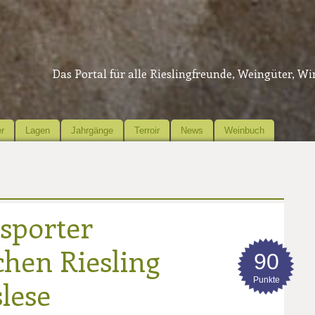
Das Portal für alle Rieslingfreunde, Weingüter, W
r
Lagen
Jahrgänge
Terroir
News
Weinbuch
esporter
chen Riesling
90
Punkte
lese