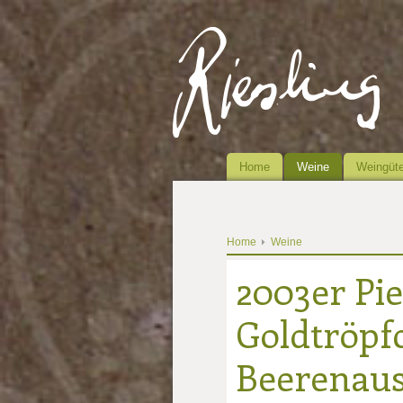
Home
Weine
Weingüte
Home
Weine
2003er Pi
Goldtröpf
Beerenaus