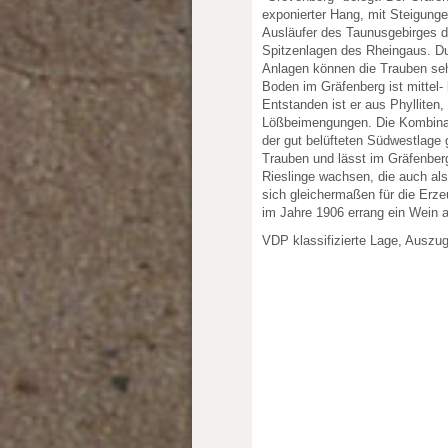
exponierter Hang, mit Steigunge
Ausläufer des Taunusgebirges da
Spitzenlagen des Rheingaus. Du
Anlagen können die Trauben seh
Boden im Gräfenberg ist mittel- b
Entstanden ist er aus Phylliten,
Lößbeimengungen. Die Kombinati
der gut belüfteten Südwestlage g
Trauben und lässt im Gräfenberg
Rieslinge wachsen, die auch al
sich gleichermaßen für die Erze
im Jahre 1906 errang ein Wein 
VDP klassifizierte Lage, Auszu