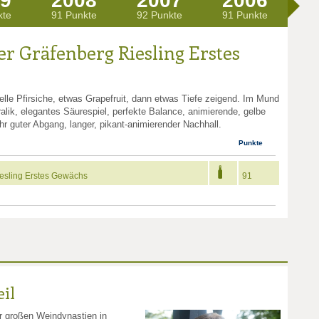
9
2008
2007
2006
2
kte
91 Punkte
92 Punkte
91 Punkte
92
er Gräfenberg Riesling Erstes
helle Pfirsiche, etwas Grapefruit, dann etwas Tiefe zeigend. Im Mund
ralik, elegantes Säurespiel, perfekte Balance, animierende, gelbe
hr guter Abgang, langer, pikant-animierender Nachhall.
Punkte
iesling Erstes Gewächs
91
il
r großen Weindynastien in