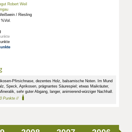
gut Robert Weil
ingau
eißwein / Riesling
 %Vol.
g
Punkte
Punkte
Punkte
g
rikosen-Pfirsichnase, dezentes Holz, balsamische Noten. Im Mund
lz, Speck, Aprikosen, prägnantes Säurespiel; etwas Maikräuter,
ineralik, sehr guter Abgang, langer, animierend-würziger Nachhall.
90 Punkte //