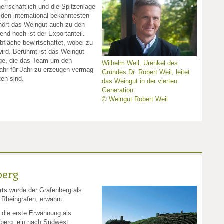
rrschaftlich und die Spitzenlage
 den international bekanntesten
ehört das Weingut auch zu den
nd hoch ist der Exportanteil.
fläche bewirtschaftet, wobei zu
wird. Berühmt ist das Weingut
nge, die das Team um den
Wilhelm Weil, Urenkel des
ahr für Jahr zu erzeugen vermag
Gründes Dr. Robert Weil, leitet
ten sind.
das Weingut in der vierten
Generation.
© Weingut Robert Weil
berg
rts wurde der Gräfenberg als
 Rheingrafen, erwähnt.
 die erste Erwähnung als
nberg, ein nach Südwest