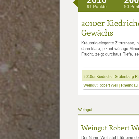
2010
200
91 Punkte
90 Pun
2010er Kiedrich
Gewächs
Kräuterig-elegante Zitrusnase, 
dann klare, pikant-würzige Mine
Frucht, zeigt durchaus Tiefe, se
2010er Kiedricher Gräfenberg R
Weingut Robert Weil
|
Rheingau
Weingut
Weingut Robert We
Der Name Weil steht für eine de