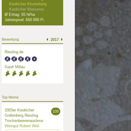
Kiedricher Klosterberg
Kiedricher Wasseros
Ø Ertrag: 55 hl/ha
Jahresprod: 650 000 Fl.
Bewertung
2017
Riesling.de
Gault Millau
Top Weine
2003er Kiedricher
100
Gräfenberg Riesling
Trockenbeerenauslese
Weingut Robert Weil