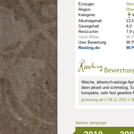
Erzeuger:
Wein
Region:
Rhe
Kategorie:
W
Alkoholgehalt:
13,5
Säuregehalt:
8,0
Restzucker:
7,9 
Gault Millau:
90 
User Bewertung:
90 
Riesling.de:
90 
nkte: 4.5
e Punkte: 4.5
ng.de Punkte: 4.5
sling.de Punkte: 4.5
Bewertun
unkte: 5
au Punkte: 5
Millau Punkte: 5
lt-Millau Punkte: 5
Gault-Millau Punkte: 5
Weiche, ätherisch-würzige Ap
dann pikant und schmelzig, Sa
kompakte, sehr fest gewirkte M
jk/riesling.de // 28.11.2012 // 
Weitere Jahrgänge