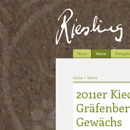
Home
Weine
Weingüte
Home
Weine
2011er Kie
Gräfenberg
Gewächs