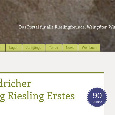
Das Portal für alle Rieslingfreunde, Weingüter, W
r
Lagen
Jahrgänge
Terroir
News
Weinbuch
dricher
 Riesling Erstes
90
Punkte