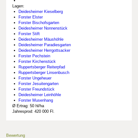
Lagen:
Deidesheimer Kieselberg
Forster Elster
Forster Bischofsgarten
Deidesheimer Nonnenstück
Forster Stift
Deidesheimer Mäushöhle
Deidesheimer Paradiesgarten
Deidesheimer Herrgottsacker
Forster Pechstein
Forster Kirchenstück
Ruppertsberger Reiterpfad
Ruppertsberger Linsenbusch
Forster Ungeheuer
Forster Jesuitengarten
Forster Freundstück
Deidesheimer Leinhöhle
Forster Musenhang
Ø Ertrag: 50 hl/ha
Jahresprod: 420 000 Fl.
Bewertung