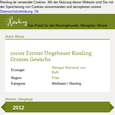
Riesling.de verwendet Cookies. Mit der Nutzung dieser Website sind Sie mit
der Speicherung von Cookies einverstanden und akzeptieren unsere
Datenschutzerklärung
.
Ok
Das Portal für alle Rieslingfreunde, Weingüter, Winzer
Home
Weine
und Kenner
2011er Forster Ungeheuer Riesling
Grosses Gewächs
Weingut Reichsrat von
Erzeuger:
Buhl
Region:
Pfalz
Kategorie:
Weißwein / Riesling
Weitere Jahrgänge
2012