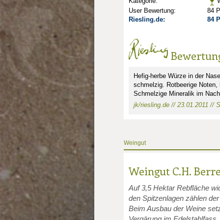
Kategorie:
W
User Bewertung:
84 
Riesling.de:
84 
Bewertun
Hefig-herbe Würze in der Nase
schmelzig. Rotbeerige Noten, 
Schmelzige Mineralik im Nach
jk/riesling.de // 23.01.2011 //
nkte: 2
e Punkte: 2
unkte: 1
Weingut
Weingut C.H. Berr
Auf 3,5 Hektar Rebfläche wi
den Spitzenlagen zählen de
Beim Ausbau der Weine setz
Vergärung im Edelstahlfass.