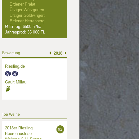
Erdener Prälat
Ürziger Würzgarten
Ürziger Goldwingert
Erdener Herrenberg
Ø Ertrag: 6500 hl/ha
Jahresprod: 35 000 Fl.
Bewertung
2018
Riesling.de
Gault Millau
Top Weine
2018er Riesling
92
Beerenauslese