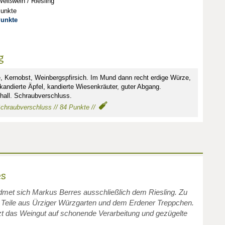
eißwein / Riesling
Punkte
Punkte
g
, Kernobst, Weinbergspfirsich. Im Mund dann recht erdige Würze,
kandierte Äpfel, kandierte Wiesenkräuter, guter Abgang.
hall. Schraubverschluss.
 Schraubverschluss // 84 Punkte //
es
dmet sich Markus Berres ausschließlich dem Riesling. Zu
r Teile aus Ürziger Würzgarten und dem Erdener Treppchen.
t das Weingut auf schonende Verarbeitung und gezügelte