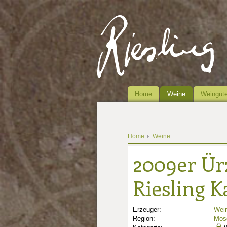
Home
Weine
Weingüte
Home
Weine
2009er Ür
Riesling K
Erzeuger:
Wein
Region:
Mose