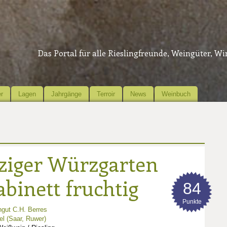
Das Portal für alle Rieslingfreunde, Weingüter, W
r
Lagen
Jahrgänge
Terroir
News
Weinbuch
ziger Würzgarten
abinett fruchtig
84
Punkte
gut C.H. Berres
l (Saar, Ruwer)