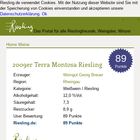
Riesling.de verwendet Cookies. Mit der Nutzung dieser Website sind Sie mit
der Speicherung von Cookies einverstanden und akzeptieren unsere
Datenschutzerklärung
.
Ok
Das Portal für alle Rieslingfreunde, Weingüter, Winzer
Home
Weine
und Kenner
89
2009er Terra Montosa Riesling
Punkte
Erzeuger:
Weingut Georg Breuer
Region:
Rheingau
Kategorie:
Weißwein / Riesling
Alkoholgehalt:
12,0 %Vol.
Säuregehalt:
7,3
Restzucker:
8,9 g
User Bewertung:
89 Punkte
Riesling.de:
89 Punkte