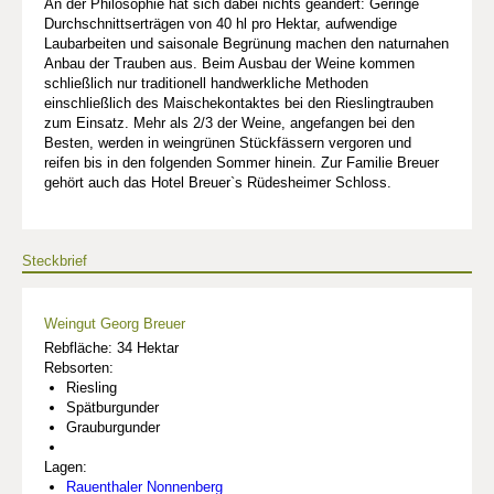
An der Philosophie hat sich dabei nichts geändert: Geringe
Durchschnittserträgen von 40 hl pro Hektar, aufwendige
Laubarbeiten und saisonale Begrünung machen den naturnahen
Anbau der Trauben aus. Beim Ausbau der Weine kommen
schließlich nur traditionell handwerkliche Methoden
einschließlich des Maischekontaktes bei den Rieslingtrauben
zum Einsatz. Mehr als 2/3 der Weine, angefangen bei den
Besten, werden in weingrünen Stückfässern vergoren und
reifen bis in den folgenden Sommer hinein. Zur Familie Breuer
gehört auch das Hotel Breuer`s Rüdesheimer Schloss.
Steckbrief
Weingut Georg Breuer
Rebfläche: 34 Hektar
Rebsorten:
Riesling
Spätburgunder
Grauburgunder
Lagen:
Rauenthaler Nonnenberg