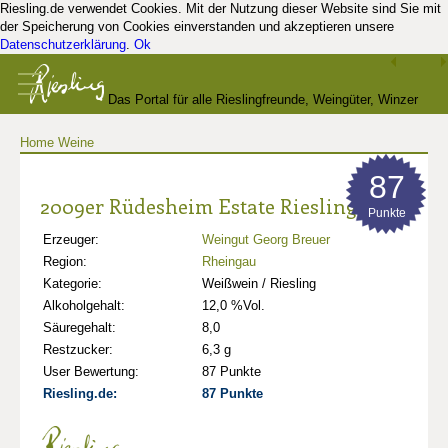
Riesling.de verwendet Cookies. Mit der Nutzung dieser Website sind Sie mit
der Speicherung von Cookies einverstanden und akzeptieren unsere
Datenschutzerklärung
.
Ok
Das Portal für alle Rieslingfreunde, Weingüter, Winzer
Home
Weine
und Kenner
87
2009er Rüdesheim Estate Riesling
Punkte
Erzeuger:
Weingut Georg Breuer
Region:
Rheingau
Kategorie:
Weißwein / Riesling
Alkoholgehalt:
12,0 %Vol.
Säuregehalt:
8,0
Restzucker:
6,3 g
User Bewertung:
87 Punkte
Riesling.de:
87 Punkte