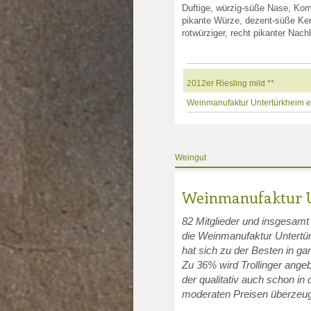
Duftige, würzig-süße Nase, Kom
pikante Würze, dezent-süße Kern
rotwürziger, recht pikanter Nach
2012er Riesling mild **
Weinmanufaktur Untertürkheim e
Weingut
Weinmanufaktur U
82 Mitglieder und insgesamt
die Weinmanufaktur Untertü
hat sich zu der Besten in g
Zu 36% wird Trollinger angeb
der qualitativ auch schon in
moderaten Preisen überzeug