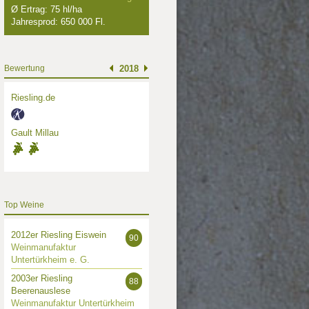
Ø Ertrag: 75 hl/ha
Jahresprod: 650 000 Fl.
Bewertung
2018
Riesling.de
Gault Millau
Top Weine
2012er Riesling Eiswein
90
Weinmanufaktur
Untertürkheim e. G.
2003er Riesling
88
Beerenauslese
Weinmanufaktur Untertürkheim