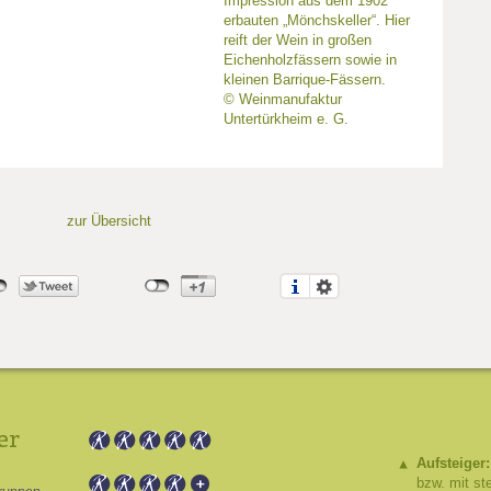
Impression aus dem 1902
erbauten „Mönchskeller“. Hier
reift der Wein in großen
Eichenholzfässern sowie in
kleinen Barrique-Fässern.
© Weinmanufaktur
Untertürkheim e. G.
zur Übersicht
er
Aufsteiger:
bzw. mit st