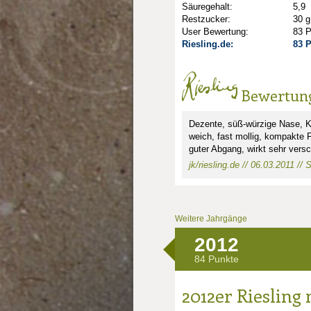
Säuregehalt:
5,9
Restzucker:
30 g
User Bewertung:
83 
Riesling.de:
83 
Bewertun
nkte: 1
Dezente, süß-würzige Nase, K
weich, fast mollig, kompakte F
unkte: 2
au Punkte: 2
guter Abgang, wirkt sehr vers
jk/riesling.de // 06.03.2011 //
Weitere Jahrgänge
2012
84 Punkte
2012er Riesling 