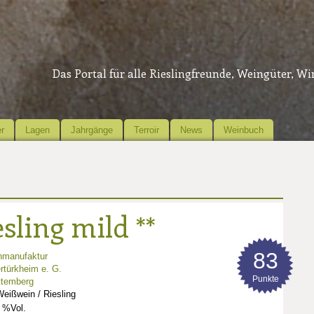
Das Portal für alle Rieslingfreunde, Weingüter, W
r
Lagen
Jahrgänge
Terroir
News
Weinbuch
sling mild **
83
nmanufaktur
rtürkheim e. G.
Punkte
ttemberg
eißwein / Riesling
 %Vol.