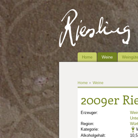
Home
Weine
Weingüte
Home
Weine
2009er Rie
Erzeuger:
Wei
Unte
Region:
Wür
Kategorie:
W
Alkoholgehalt:
10,5