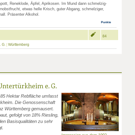
pott, Reneklode, Äpfel, Aprikosen. Im Mund dann schmelzig-
obstfrucht, etwas helle Krisch, guter Abgang, schmelziger,
hall. Präsenter Alkohol.
Punkte
84
. G.
|
Württemberg
ntertürkheim e. G.
 85 Hektar Rebfläche umfasst
rkheim. Die Genossenschaft
anz Württemberg gemausert.
aut, gefolgt von 18% Riesling,
 den Basisqualitäten zu sehr
t.