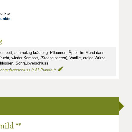
Punkte
Punkte
g
ompott, schmelzig-kräuterig, Pflaumen, Äpfel. Im Mund dann
rucht, wieder Kompott, (Stachelbeeren), Vanille, erdige Würze,
chlossen. Schraubverschluss.
 Schraubverschluss // 83 Punkte //
mild **