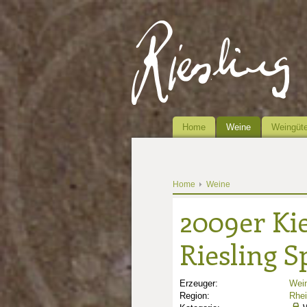
Home
Weine
Weingüte
Home
Weine
2009er Ki
Riesling S
Erzeuger:
Wein
Region:
Rhe