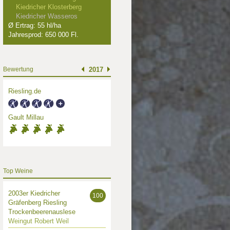
Kiedricher Klosterberg
Kiedricher Wasseros
Ø Ertrag: 55 hl/ha
Jahresprod: 650 000 Fl.
Bewertung
2017
Riesling.de
Gault Millau
Top Weine
2003er Kiedricher
100
Gräfenberg Riesling
012
2012
2013
Trockenbeerenauslese
Weingut Robert Weil
 Punkte
91 Punkte
91 Punkte