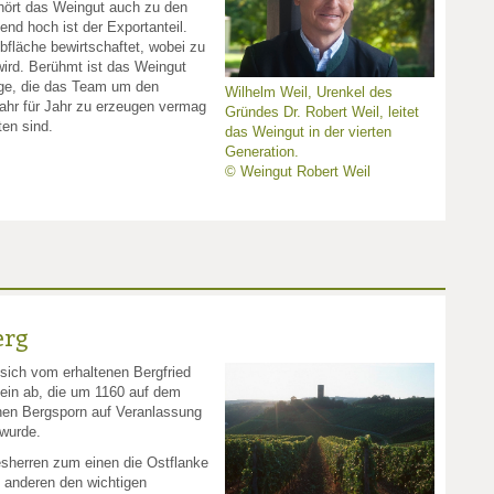
ehört das Weingut auch zu den
nd hoch ist der Exportanteil.
fläche bewirtschaftet, wobei zu
wird. Berühmt ist das Weingut
nge, die das Team um den
Wilhelm Weil, Urenkel des
ahr für Jahr zu erzeugen vermag
Gründes Dr. Robert Weil, leitet
ten sind.
das Weingut in der vierten
Generation.
© Weingut Robert Weil
erg
sich vom erhaltenen Bergfried
ein ab, die um 1160 auf dem
enen Bergsporn auf Veranlassung
 wurde.
esherren zum einen die Ostflanke
 anderen den wichtigen