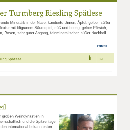
er Turmberg Riesling Spätlese
ende Mineralik in der Nase, kandierte Birnen, Äpfel, gelber, süßer
xtur mit filigranem Säurespiel, süß und beerig, gelber Pfirsich,
en, Rosen, sehr guter Abgang, feinmineralischer, süßer Nachhall.
Punkte
ling Spätlese
89
il
r großen Weindynastien in
rrschaftlich und die Spitzenlage
 den international bekanntesten