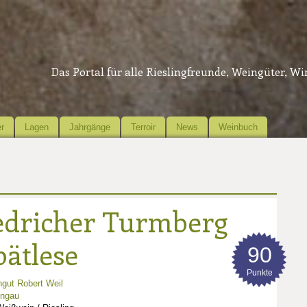
Das Portal für alle Rieslingfreunde, Weingüter, W
r
Lagen
Jahrgänge
Terroir
News
Weinbuch
edricher Turmberg
pätlese
90
Punkte
gut Robert Weil
ingau