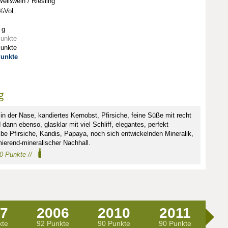
eißwein / Riesling
%Vol.
 g
Punkte
Punkte
Punkte
g
 in der Nase, kandiertes Kernobst, Pfirsiche, feine Süße mit recht
dann ebenso, glasklar mit viel Schliff, elegantes, perfekt
be Pfirsiche, Kandis, Papaya, noch sich entwickelnden Mineralik,
mierend-mineralischer Nachhall.
90 Punkte //
7
2006
2010
2011
2
kte
92 Punkte
90 Punkte
90 Punkte
89