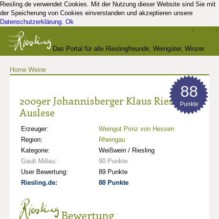
Riesling.de verwendet Cookies. Mit der Nutzung dieser Website sind Sie mit
der Speicherung von Cookies einverstanden und akzeptieren unsere
Datenschutzerklärung
.
Ok
Das Portal für alle Rieslingfreunde, Weingüter, Winzer
Home
Weine
und Kenner
88
2009er Johannisberger Klaus Riesling
Punkte
Auslese
Erzeuger:
Weingut Prinz von Hessen
Region:
Rheingau
Kategorie:
Weißwein / Riesling
Gault Millau:
90 Punkte
User Bewertung:
89 Punkte
Riesling.de:
88 Punkte
Bewertung