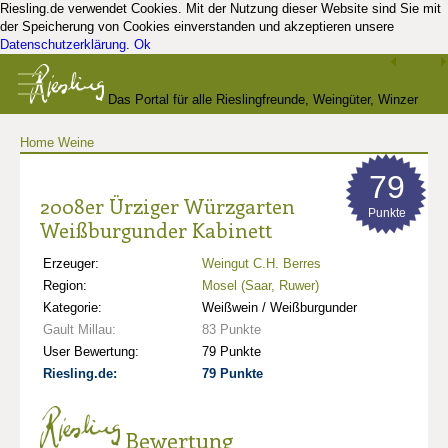
Riesling.de verwendet Cookies. Mit der Nutzung dieser Website sind Sie mit
der Speicherung von Cookies einverstanden und akzeptieren unsere
Datenschutzerklärung
.
Ok
Das Portal für alle Rieslingfreunde, Weingüter, Winzer
Home
Weine
und Kenner
79
2008er Ürziger Würzgarten
Punkte
Weißburgunder Kabinett
Erzeuger:
Weingut C.H. Berres
Region:
Mosel (Saar, Ruwer)
Kategorie:
Weißwein / Weißburgunder
Gault Millau:
83 Punkte
User Bewertung:
79 Punkte
Riesling.de:
79 Punkte
Bewertung