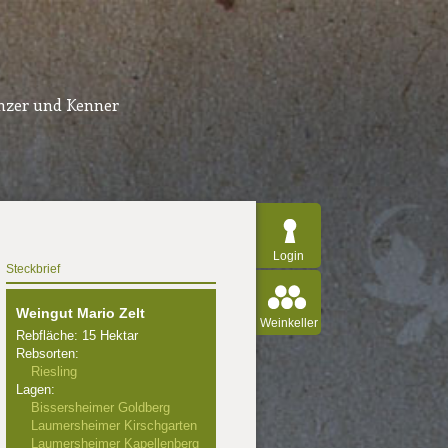
inzer und Kenner
Login
Steckbrief
Weingut Mario Zelt
Weinkeller
Rebfläche: 15 Hektar
Rebsorten:
Riesling
Lagen:
Bissersheimer Goldberg
Laumersheimer Kirschgarten
Laumersheimer Kapellenberg