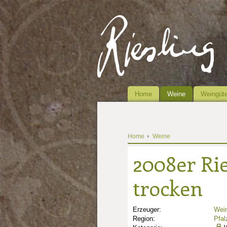
Home
Weine
Weingüte
Home
Weine
2008er Rie
trocken
Erzeuger:
Wein
Region:
Pfal