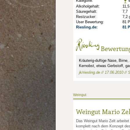
Kategorie:
W
Alkoholgehalt:
11,5
Säuregehalt:
7,7
Restzucker:
7,2 
User Bewertung:
81 
Riesling.de:
81 
Bewertun
nkte: 2.5
e Punkte: 2.5
Kräuterig-duftige Nase, Birne,
Kernobst, etwas Gerbstoff, ga
unkte: 3
au Punkte: 3
Millau Punkte: 3
jk/riesling.de // 17.06.2010 //
Weingut
Weingut Mario Zel
Das Weingut Mario Zelt arbeitet
komplett nach dem Konzept des