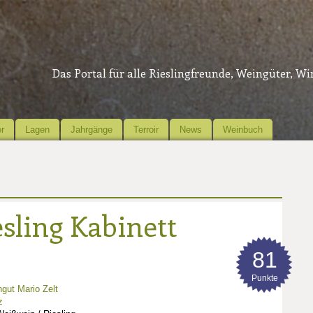
Das Portal für alle Rieslingfreunde, Weingüter, W
r
Lagen
Jahrgänge
Terroir
News
Weinbuch
sling Kabinett
81
Punkte
gut Mario Zelt
z