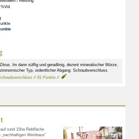
eißwein / Riesling
 %Vol.
g
Punkte
Punkte
g
 Zitrus. Im dann süffig und geradlinig, dezent mineralischer Würze,
stronomischer Typ, ordentlicher Abgang. Schraubverschluss.
 Schraubverschluss // 81 Punkte //
t
 auf rund 15ha Rebfläche
 „nachhaltigen Weinbaus“