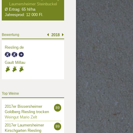
Laumersheimer Steinbuckel
Ø Ertrag: 65 hl/ha
Jahresprod: 12 000 Fl.
Bewertung
2018
Riesling.de
Gault Millau
Top Weine
2017er Bissersheimer
89
Goldberg Riesling trocken
Weingut Mario Zelt
2017er Laumersheimer
89
Kirschgarten Riesling