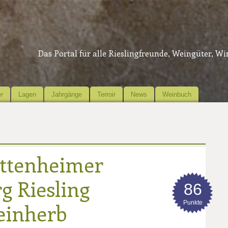
Das Portal für alle Rieslingfreunde, Weingüter, W
r
Lagen
Jahrgänge
Terroir
News
Weinbuch
ttenheimer
g Riesling
86
Punkte
feinherb