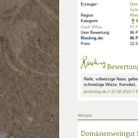
Erzeuger:
Dom
Sch
Region:
Rhe
Kategorie:
W
Gault Millau:
87 
User Bewertung:
86 
Riesling.de:
86 
Preis:
12,5
Bewertun
Reife, vollwürzige Nase, gelber
schmelzige Würze, Kernobst, H
jk/riesling.de // 22.08.2010 // 0
Weingut
Domänenweingut S