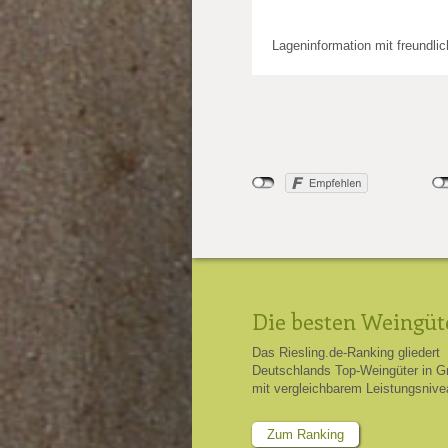
Lageninformation mit freundli
Die besten Weingüt
Das Riesling.de-Ranking gliedert
Deutschlands Top-Weingüter in G
mit vergleichbarem Leistungsnive
Zum Ranking