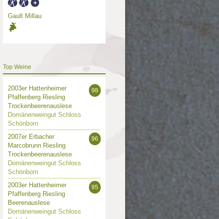
Gault Millau
Top Weine
2003er Hattenheimer
98
Pfaffenberg Riesling
Trockenbeerenauslese
Domänenweingut Schloss
Schönborn
2007er Erbacher
96
Marcobrunn Riesling
Trockenbeerenauslese
Domänenweingut Schloss
Schönborn
2003er Hattenheimer
95
Pfaffenberg Riesling
Beerenauslese
Domänenweingut Schloss