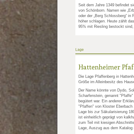
nkte: 2.5
e Punkte: 2.5
Seit dem Jahre 1349 befindet 
von Schönborn. Namen wie „Erb
oder der „Berg Schlossberg“ in
unkte: 1
höher schlagen. Heute zählt da
95% mit Riesling bestockt sind,
Lage
Hattenheimer Pfaf
Die Lage Pfaffenberg in Hattenh
Größe im Alleinbesitz des Hau
Der Name könnte von Dydo, Soh
Scharfenstein, genannt "Pfaffe"
begütert war. Ein anderer Erklä
"Pfaffen" von Kloster Eberbach z
Lage bis zur Säkularisierung 18
ist einheitlich geprägt von kalk
zum Teil mit kiesigen Abschnitte
Lage, Auszug aus dem Katalog d