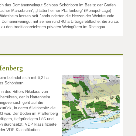
sich das Domänenweingut Schloss Schönborn im Besitz der Grafen
acher Marcobrunn“, „Hattenheimer Pfaffenberg“ (Monopol-Lage)
 Rüdesheim lassen seit Jahrhunderten die Herzen der Weinfreunde
s Domänenweingut mit seinen rund 40ha Ertragsrebfläche, die zu ca.
 zu den traditionsreichsten privaten Weingütern im Rheingau.
fenberg
eim befindet sich mit 6,2 ha
ses Schönborn.
n des Ritters Nikolaus von
 herrühren, der in Hattenheim
rungsversuch geht auf die
urück, in deren Alleinbesitz die
03 war. Der Boden im Pfaffenberg
haltigem, tiefgründigem Löß und
n durchsetzt. VDP klassifizierte
er VDP-Klassifikation.