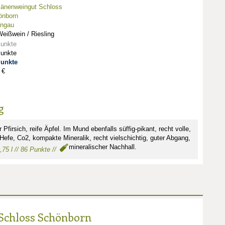
änenweingut Schloss
önborn
ingau
eißwein / Riesling
Punkte
Punkte
Punkte
 €
g
 Pfirsich, reife Äpfel. Im Mund ebenfalls süffig-pikant, recht volle,
efe, Co2, kompakte Mineralik, recht vielschichtig, guter Abgang,
mineralischer Nachhall.
,75 l // 86 Punkte //
chloss Schönborn