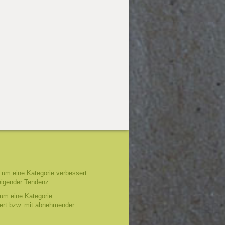
um eine Kategorie verbessert
eigender Tendenz.
um eine Kategorie
tert bzw. mit abnehmender