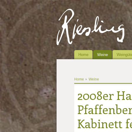
Home
Weine
Weingüte
Home
Weine
2008er Ha
Pfaffenber
Kabinett 