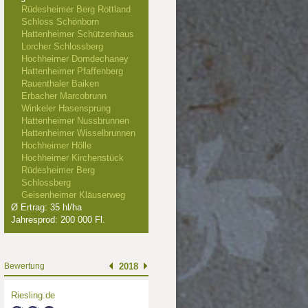
Rüdesheimer Berg Rottland
Schloss Schönborn
Hattenheimer Schützenhaus
Lorcher Schlossberg
Hochheimer Domdechaney
Hattenheimer Pfaffenberg
Rauenthaler Baiken
Erbacher Marcobrunn
Winkeler Hasensprung
Hattenheimer Nussbrunnen
Hattenheimer Wisselbrunnen
Hochheimer Hölle
Hochheimer Kirchenstück
Rüdesheimer Berg
Schlossberg
Geisenheimer Kläuserweg
Ø Ertrag: 35 hl/ha
Jahresprod: 200 000 Fl.
Bewertung
2018
Riesling.de