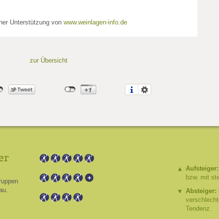
cher Unterstützung von
www.weinlagen-info.de
zur Übersicht
er
Aufsteiger:
bzw. mit st
ruppen
au.
Absteiger:
verschlech
Tendenz.