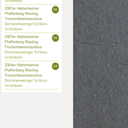
Schönborn
2007er Hattenheimer
95
Pfaffenberg Riesling
Trockenbeerenauslese
Domänenweingut Schloss
Schönborn
2007er Hattenheimer
95
Pfaffenberg Riesling
Trockenbeerenauslese
Domänenweingut Schloss
Schönborn
2004er Hattenheimer
94
Pfaffenberg Riesling
Trockenbeerenauslese
Domänenweingut Schloss
Schönborn