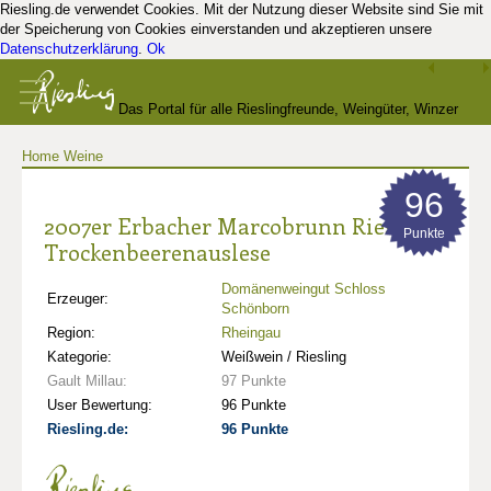
Riesling.de verwendet Cookies. Mit der Nutzung dieser Website sind Sie mit
der Speicherung von Cookies einverstanden und akzeptieren unsere
Datenschutzerklärung
.
Ok
Das Portal für alle Rieslingfreunde, Weingüter, Winzer
Home
Weine
und Kenner
96
2007er Erbacher Marcobrunn Riesling
Punkte
Trockenbeerenauslese
Domänenweingut Schloss
Erzeuger:
Schönborn
Region:
Rheingau
Kategorie:
Weißwein / Riesling
Gault Millau:
97 Punkte
User Bewertung:
96 Punkte
Riesling.de:
96 Punkte