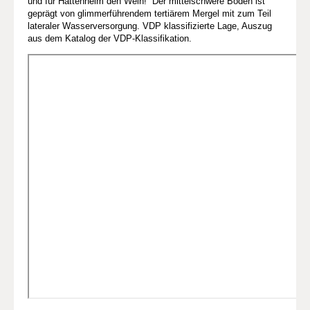
und für Hattenheim den Wein!“ Der mittelschwere Boden ist
geprägt von glimmerführendem tertiärem Mergel mit zum Teil
lateraler Wasserversorgung. VDP klassifizierte Lage, Auszug
aus dem Katalog der VDP-Klassifikation.