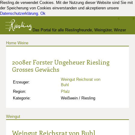
Riesling.de verwendet Cookies. Mit der Nutzung dieser Website sind Sie mit
der Speicherung von Cookies einverstanden und akzeptieren unsere
Datenschutzerklärung
.
Ok
Das Portal für alle Rieslingfreunde, Weingüter, Winzer
Home
Weine
und Kenner
2008er Forster Ungeheuer Riesling
Grosses Gewächs
Weingut Reichsrat von
Erzeuger:
Buhl
Region:
Pfalz
Kategorie:
Weißwein / Riesling
Weingut
Weingut Reichsrat von Buhl