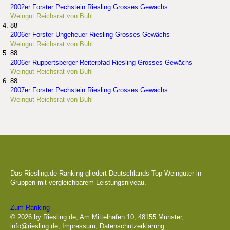
2002er Forster Pechstein Riesling Grosses Gewächs
Weingut Reichsrat von Buhl
88
2006er Forster Ungeheuer Riesling Grosses Gewächs
Weingut Reichsrat von Buhl
88
2006er Ruppertsberger Reiterpfad Riesling Grosses Gewächs
Weingut Reichsrat von Buhl
88
2007er Forster Pechstein Riesling Grosses Gewächs
Weingut Reichsrat von Buhl
Die besten Weingüter
Das Riesling.de-Ranking gliedert Deutschlands Top-Weingüter in
Gruppen mit vergleichbarem Leistungsniveau.
Zum Ranking
© 2026 by Riesling.de, Am Mittelhafen 10, 48155 Münster,
info@riesling.de
,
Impressum
,
Datenschutzerklärung