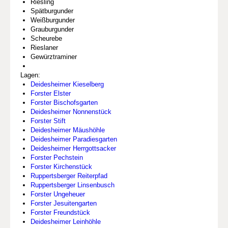
Riesling
Spätburgunder
Weißburgunder
Grauburgunder
Scheurebe
Rieslaner
Gewürztraminer
Lagen:
Deidesheimer Kieselberg
Forster Elster
Forster Bischofsgarten
Deidesheimer Nonnenstück
Forster Stift
Deidesheimer Mäushöhle
Deidesheimer Paradiesgarten
Deidesheimer Herrgottsacker
Forster Pechstein
Forster Kirchenstück
Ruppertsberger Reiterpfad
Ruppertsberger Linsenbusch
Forster Ungeheuer
Forster Jesuitengarten
Forster Freundstück
Deidesheimer Leinhöhle