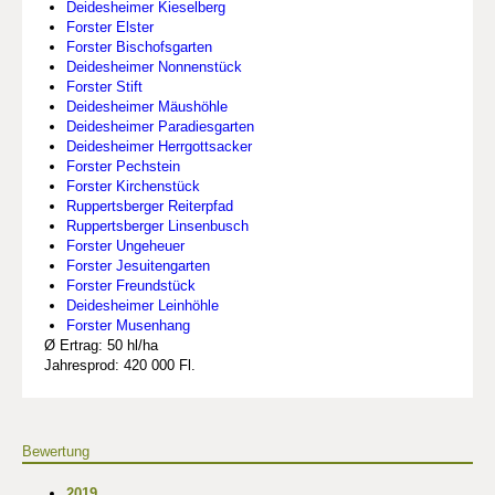
Deidesheimer Kieselberg
Forster Elster
Forster Bischofsgarten
Deidesheimer Nonnenstück
Forster Stift
Deidesheimer Mäushöhle
Deidesheimer Paradiesgarten
Deidesheimer Herrgottsacker
Forster Pechstein
Forster Kirchenstück
Ruppertsberger Reiterpfad
Ruppertsberger Linsenbusch
Forster Ungeheuer
Forster Jesuitengarten
Forster Freundstück
Deidesheimer Leinhöhle
Forster Musenhang
Ø Ertrag: 50 hl/ha
Jahresprod: 420 000 Fl.
Bewertung
2019