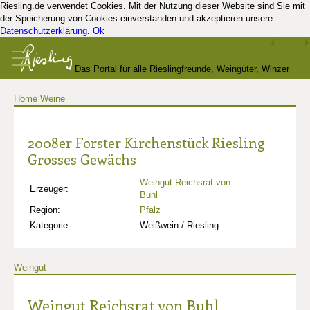
Riesling.de verwendet Cookies. Mit der Nutzung dieser Website sind Sie mit
der Speicherung von Cookies einverstanden und akzeptieren unsere
Datenschutzerklärung
.
Ok
Das Portal für alle Rieslingfreunde, Weingüter, Winzer
Home
Weine
und Kenner
2008er Forster Kirchenstück Riesling
Grosses Gewächs
Weingut Reichsrat von
Erzeuger:
Buhl
Region:
Pfalz
Kategorie:
Weißwein / Riesling
Weingut
Weingut Reichsrat von Buhl