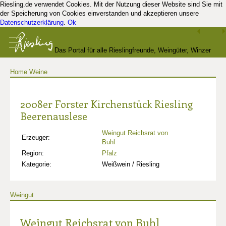
Riesling.de verwendet Cookies. Mit der Nutzung dieser Website sind Sie mit
der Speicherung von Cookies einverstanden und akzeptieren unsere
Datenschutzerklärung
.
Ok
Das Portal für alle Rieslingfreunde, Weingüter, Winzer
Home
Weine
und Kenner
2008er Forster Kirchenstück Riesling
Beerenauslese
Weingut Reichsrat von
Erzeuger:
Buhl
Region:
Pfalz
Kategorie:
Weißwein / Riesling
Weingut
Weingut Reichsrat von Buhl