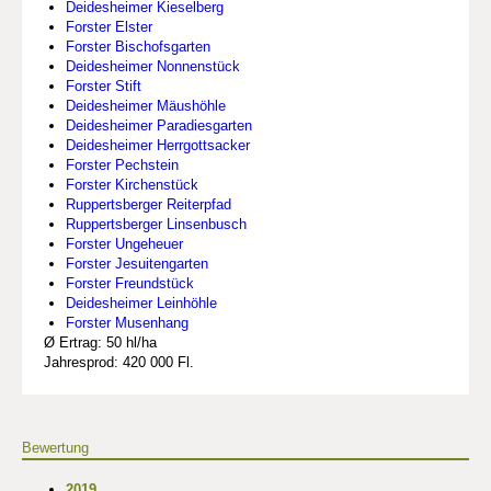
Deidesheimer Kieselberg
Forster Elster
Forster Bischofsgarten
Deidesheimer Nonnenstück
Forster Stift
Deidesheimer Mäushöhle
Deidesheimer Paradiesgarten
Deidesheimer Herrgottsacker
Forster Pechstein
Forster Kirchenstück
Ruppertsberger Reiterpfad
Ruppertsberger Linsenbusch
Forster Ungeheuer
Forster Jesuitengarten
Forster Freundstück
Deidesheimer Leinhöhle
Forster Musenhang
Ø Ertrag: 50 hl/ha
Jahresprod: 420 000 Fl.
Bewertung
2019