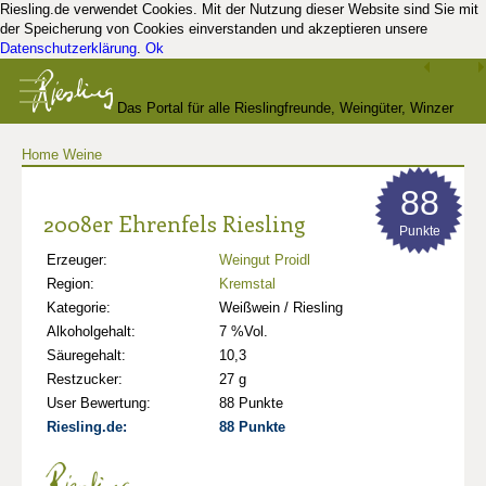
Riesling.de verwendet Cookies. Mit der Nutzung dieser Website sind Sie mit
der Speicherung von Cookies einverstanden und akzeptieren unsere
Datenschutzerklärung
.
Ok
Das Portal für alle Rieslingfreunde, Weingüter, Winzer
Home
Weine
und Kenner
88
2008er Ehrenfels Riesling
Punkte
Erzeuger:
Weingut Proidl
Region:
Kremstal
Kategorie:
Weißwein / Riesling
Alkoholgehalt:
7 %Vol.
Säuregehalt:
10,3
Restzucker:
27 g
User Bewertung:
88 Punkte
Riesling.de:
88 Punkte