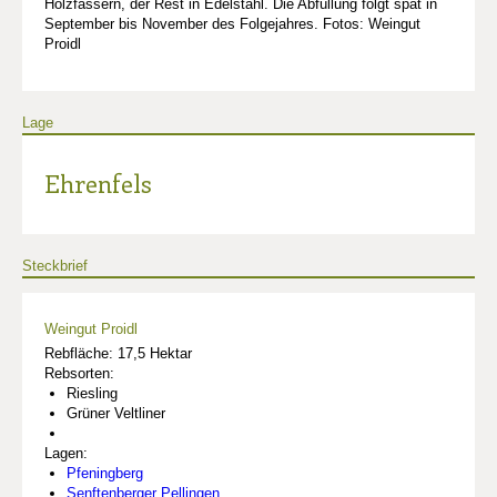
Holzfässern, der Rest in Edelstahl. Die Abfüllung folgt spät in
September bis November des Folgejahres. Fotos: Weingut
Proidl
Lage
Ehrenfels
Steckbrief
Weingut Proidl
Rebfläche: 17,5 Hektar
Rebsorten:
Riesling
Grüner Veltliner
Lagen:
Pfeningberg
Senftenberger Pellingen