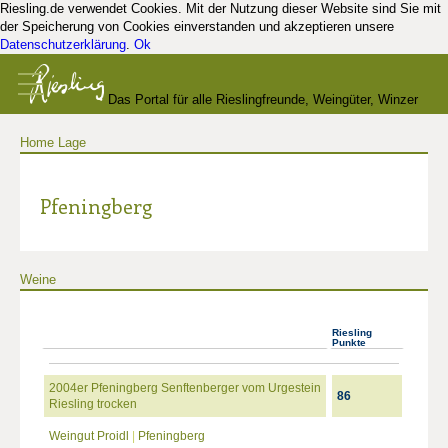
Riesling.de verwendet Cookies. Mit der Nutzung dieser Website sind Sie mit
der Speicherung von Cookies einverstanden und akzeptieren unsere
Datenschutzerklärung
.
Ok
Das Portal für alle Rieslingfreunde, Weingüter, Winzer
Home
Lage
und Kenner
Pfeningberg
Weine
Riesling
Punkte
2004er Pfeningberg Senftenberger vom Urgestein
86
Riesling trocken
Weingut Proidl
|
Pfeningberg