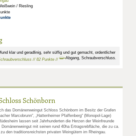
ingau
eißwein / Riesling
Punkte
Punkte
g
Mund klar und geradlinig, sehr süffig und gut gemacht, ordentlicher
Abgang, Schraubverschluss.
 Schraubverschluss // 82 Punkte //
chloss Schönborn
sich das Domänenweingut Schloss Schönborn im Besitz der Grafen
acher Marcobrunn“, „Hattenheimer Pfaffenberg“ (Monopol-Lage)
 Rüdesheim lassen seit Jahrhunderten die Herzen der Weinfreunde
s Domänenweingut mit seinen rund 40ha Ertragsrebfläche, die zu ca.
 zu den traditionsreichsten privaten Weingütern im Rheingau.