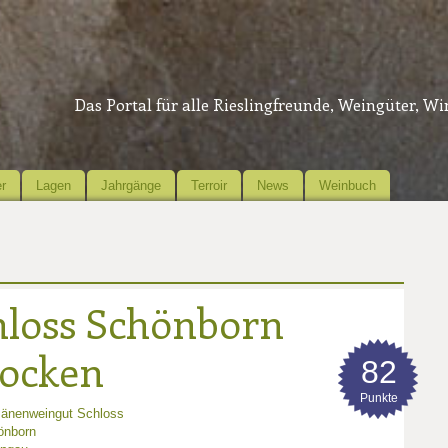
Das Portal für alle Rieslingfreunde, Weingüter, W
r
Lagen
Jahrgänge
Terroir
News
Weinbuch
hloss Schönborn
rocken
82
Punkte
änenweingut Schloss
önborn