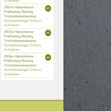
Schönborn
2007er Hattenheimer
95
Pfaffenberg Riesling
Trockenbeerenauslese
Domänenweingut Schloss
Schönborn
2007er Hattenheimer
95
Pfaffenberg Riesling
Trockenbeerenauslese
Domänenweingut Schloss
Schönborn
2004er Hattenheimer
94
Pfaffenberg Riesling
Trockenbeerenauslese
Domänenweingut Schloss
Schönborn