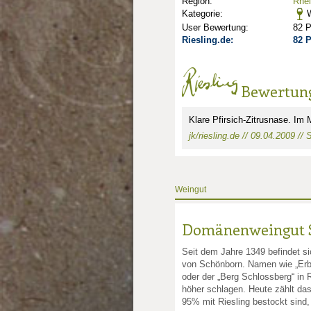
Region:
Rhe
Kategorie:
W
User Bewertung:
82 
Riesling.de:
82 
Bewertun
Klare Pfirsich-Zitrusnase. Im 
jk/riesling.de // 09.04.2009 //
Weingut
Domänenweingut S
Seit dem Jahre 1349 befindet 
von Schönborn. Namen wie „Erb
oder der „Berg Schlossberg“ in
höher schlagen. Heute zählt da
95% mit Riesling bestockt sind,