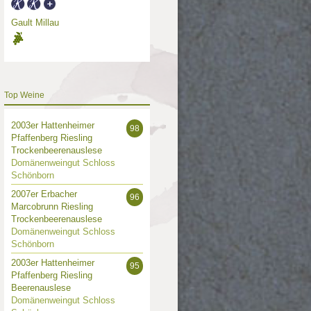
Gault Millau
Top Weine
2003er Hattenheimer
98
Pfaffenberg Riesling
Trockenbeerenauslese
Domänenweingut Schloss
Schönborn
2007er Erbacher
96
Marcobrunn Riesling
Trockenbeerenauslese
Domänenweingut Schloss
Schönborn
2003er Hattenheimer
95
Pfaffenberg Riesling
Beerenauslese
Domänenweingut Schloss