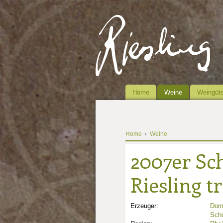
Home
Weine
Weingüte
Home
Weine
2007er Sc
Riesling t
Erzeuger:
Dom
Sch