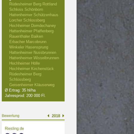
Rüdesheimer Berg Rottland
Schloss Schönborn
Hattenheimer Schützenhaus
Lorcher Schlossberg
Hochheimer Domdechaney
Hattenheimer Pfaffenberg
Rauenthaler Baiken
Erbacher Marcobrunn
Winkeler Hasensprung
Hattenheimer Nussbrunnen
Hattenheimer Wisselbrunnen
Hochheimer Hölle
Hochheimer Kirchenstück
Rüdesheimer Berg
Schlossberg
Geisenheimer Kläuserweg
Ø Ertrag: 35 hl/ha
Jahresprod: 200 000 Fl.
Bewertung
2018
Riesling.de