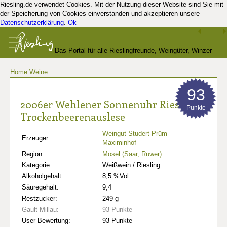
Riesling.de verwendet Cookies. Mit der Nutzung dieser Website sind Sie mit
der Speicherung von Cookies einverstanden und akzeptieren unsere
Datenschutzerklärung
.
Ok
Das Portal für alle Rieslingfreunde, Weingüter, Winzer
Home
Weine
und Kenner
93
2006er Wehlener Sonnenuhr Riesling
Punkte
Trockenbeerenauslese
Weingut Studert-Prüm-
Erzeuger:
Maximinhof
Region:
Mosel (Saar, Ruwer)
Kategorie:
Weißwein / Riesling
Alkoholgehalt:
8,5 %Vol.
Säuregehalt:
9,4
Restzucker:
249 g
Gault Millau:
93 Punkte
User Bewertung:
93 Punkte