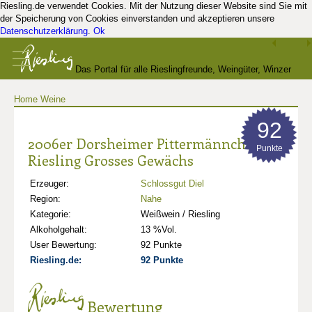
Riesling.de verwendet Cookies. Mit der Nutzung dieser Website sind Sie mit
der Speicherung von Cookies einverstanden und akzeptieren unsere
Datenschutzerklärung
.
Ok
Das Portal für alle Rieslingfreunde, Weingüter, Winzer
Home
Weine
und Kenner
92
2006er Dorsheimer Pittermännchen
Punkte
Riesling Grosses Gewächs
Erzeuger:
Schlossgut Diel
Region:
Nahe
Kategorie:
Weißwein / Riesling
Alkoholgehalt:
13 %Vol.
User Bewertung:
92 Punkte
Riesling.de:
92 Punkte
Bewertung