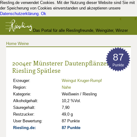
Riesling.de verwendet Cookies. Mit der Nutzung dieser Website sind Sie mit
der Speicherung von Cookies einverstanden und akzeptieren unsere
Datenschutzerklärung
.
Ok
Das Portal für alle Rieslingfreunde, Weingüter, Winzer
Home
Weine
und Kenner
87
2004er Münsterer Dautenpflänzer
Punkte
Riesling Spätlese
Erzeuger:
Weingut Kruger-Rumpf
Region:
Nahe
Kategorie:
Weißwein / Riesling
Alkoholgehalt:
10,2 %Vol.
Säuregehalt:
7,90
Restzucker:
49,0 g
User Bewertung:
87 Punkte
Riesling.de:
87 Punkte