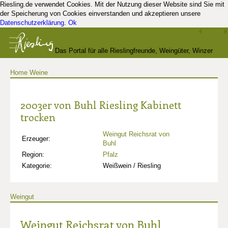
Riesling.de verwendet Cookies. Mit der Nutzung dieser Website sind Sie mit
der Speicherung von Cookies einverstanden und akzeptieren unsere
Datenschutzerklärung
.
Ok
Das Portal für alle Rieslingfreunde, Weingüter, Winzer
Home
Weine
und Kenner
2003er von Buhl Riesling Kabinett
trocken
Weingut Reichsrat von
Erzeuger:
Buhl
Region:
Pfalz
Kategorie:
Weißwein / Riesling
Weingut
Weingut Reichsrat von Buhl