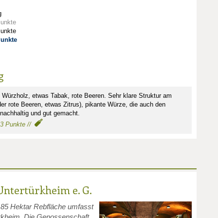
g
Punkte
Punkte
Punkte
g
, Würzholz, etwas Tabak, rote Beeren. Sehr klare Struktur am
r rote Beeren, etwas Zitrus), pikante Würze, die auch den
 nachhaltig und gut gemacht.
83 Punkte //
ntertürkheim e. G.
 85 Hektar Rebfläche umfasst
rkheim. Die Genossenschaft