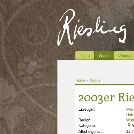
Home
Weine
Weingüte
Home
Weine
2003er Rie
Erzeuger:
Wei
Unte
Region:
Wür
Kategorie:
W
Alkoholgehalt:
12 %