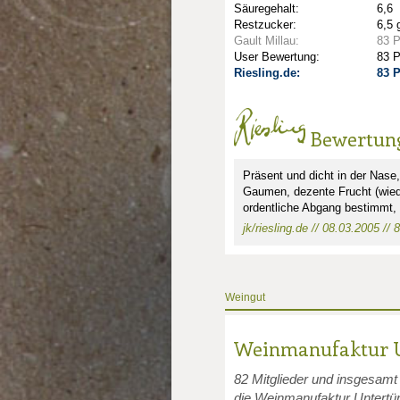
Säuregehalt:
6,6
Restzucker:
6,5 
Gault Millau:
83 
User Bewertung:
83 
Riesling.de:
83 
Bewertun
nkte: 1
Präsent und dicht in der Nase
unkte: 2
au Punkte: 2
Gaumen, dezente Frucht (wiede
ordentliche Abgang bestimmt,
jk/riesling.de // 08.03.2005 // 
Weingut
Weinmanufaktur U
82 Mitglieder und insgesamt
die Weinmanufaktur Untertü