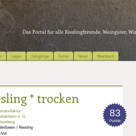
Das Portal für alle Rieslingfreunde, Weingüter, W
r
Lagen
Jahrgänge
Terroir
News
Weinbuch
sling * trocken
83
nmanufaktur
rtürkheim e. G.
Punkte
ttemberg
eißwein / Riesling
Vol.