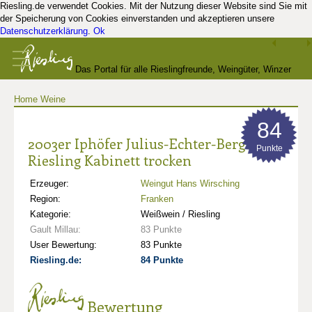
Riesling.de verwendet Cookies. Mit der Nutzung dieser Website sind Sie mit
der Speicherung von Cookies einverstanden und akzeptieren unsere
Datenschutzerklärung
.
Ok
Das Portal für alle Rieslingfreunde, Weingüter, Winzer
Home
Weine
und Kenner
84
2003er Iphöfer Julius-Echter-Berg
Punkte
Riesling Kabinett trocken
Erzeuger:
Weingut Hans Wirsching
Region:
Franken
Kategorie:
Weißwein / Riesling
Gault Millau:
83 Punkte
User Bewertung:
83 Punkte
Riesling.de:
84 Punkte
Bewertung