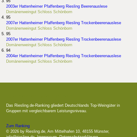
95
2003er Hattenheimer Pfaffenberg Riesling Beerenauslese
Domänenweingut Schloss Schönborn
95
2007er Hattenheimer Pfaffenberg Riesling Trockenbeerenauslese
Domänenweingut Schloss Schönborn
95
2007er Hattenheimer Pfaffenberg Riesling Trockenbeerenauslese
Domänenweingut Schloss Schönborn
94
2004er Hattenheimer Pfaffenberg Riesling Trockenbeerenauslese
Domänenweingut Schloss Schönborn
Die besten Weingüter
Das Riesling.de-Ranking gliedert Deutschlands Top-Weingüter in
Gruppen mit vergleichbarem Leistungsniveau.
Zum Ranking
© 2026 by Riesling.de, Am Mittelhafen 10, 48155 Münster,
info@riesling.de
,
Impressum
,
Datenschutzerklärung