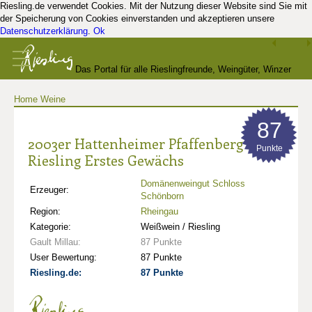
Riesling.de verwendet Cookies. Mit der Nutzung dieser Website sind Sie mit
der Speicherung von Cookies einverstanden und akzeptieren unsere
Datenschutzerklärung
.
Ok
Das Portal für alle Rieslingfreunde, Weingüter, Winzer
Home
Weine
und Kenner
87
2003er Hattenheimer Pfaffenberg
Punkte
Riesling Erstes Gewächs
Domänenweingut Schloss
Erzeuger:
Schönborn
Region:
Rheingau
Kategorie:
Weißwein / Riesling
Gault Millau:
87 Punkte
User Bewertung:
87 Punkte
Riesling.de:
87 Punkte