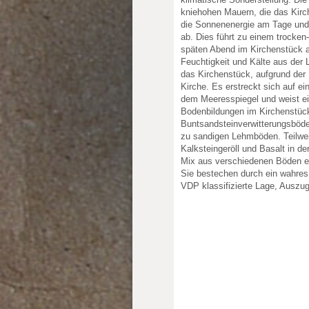
kniehohen Mauern, die das Kirc
die Sonnenenergie am Tage und 
ab. Dies führt zu einem trocke
späten Abend im Kirchenstück a
Feuchtigkeit und Kälte aus der 
nkte: 2.25
e Punkte: 2.25
das Kirchenstück, aufgrund der L
Kirche. Es erstreckt sich auf e
dem Meeresspiegel und weist ei
Bodenbildungen im Kirchenstück s
Buntsandsteinverwitterungsböde
zu sandigen Lehmböden. Teilwei
Kalksteingeröll und Basalt in de
Mix aus verschiedenen Böden erk
Sie bestechen durch ein wahres
VDP klassifizierte Lage, Auszu