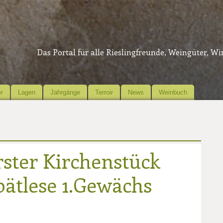
Das Portal für alle Rieslingfreunde, Weingüter, W
r
Lagen
Jahrgänge
Terroir
News
Weinbuch
rster Kirchenstück
pätlese 1.Gewächs