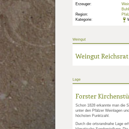
Erzeuger:
Wein
Buhl
Region:
Pfal
Kategorie:
W
Weingut
Weingut Reichsrat
Lage
Forster Kirchenst
Schon 1828 erkannte man die S
unter den Pfälzer Weinlagen und
höchsten Punktzahl.
Durch die ortsrandnahe Lage erh
klimatische Sonderstellung: Di