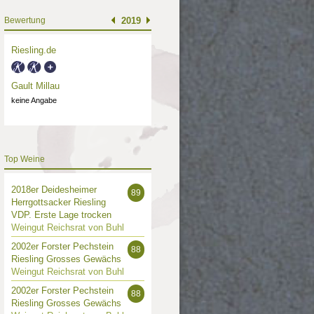
Bewertung
2019
Riesling.de
Gault Millau
keine Angabe
Top Weine
2018er Deidesheimer
89
Herrgottsacker Riesling
VDP. Erste Lage trocken
Weingut Reichsrat von Buhl
2002er Forster Pechstein
88
Riesling Grosses Gewächs
Weingut Reichsrat von Buhl
2002er Forster Pechstein
88
Riesling Grosses Gewächs