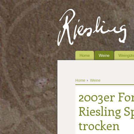
Home
Weine
Weingüte
Home
Weine
2003er Fo
Riesling S
trocken