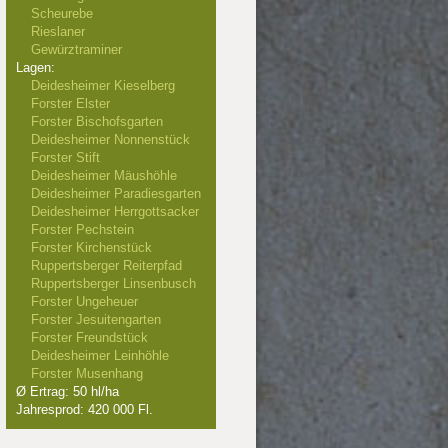
Scheurebe
Rieslaner
Gewürztraminer
Lagen:
Deidesheimer Kieselberg
Forster Elster
Forster Bischofsgarten
Deidesheimer Nonnenstück
Forster Stift
Deidesheimer Mäushöhle
Deidesheimer Paradiesgarten
Deidesheimer Herrgottsacker
Forster Pechstein
Forster Kirchenstück
Ruppertsberger Reiterpfad
Ruppertsberger Linsenbusch
Forster Ungeheuer
Forster Jesuitengarten
Forster Freundstück
Deidesheimer Leinhöhle
Forster Musenhang
Ø Ertrag: 50 hl/ha
Jahresprod: 420 000 Fl.