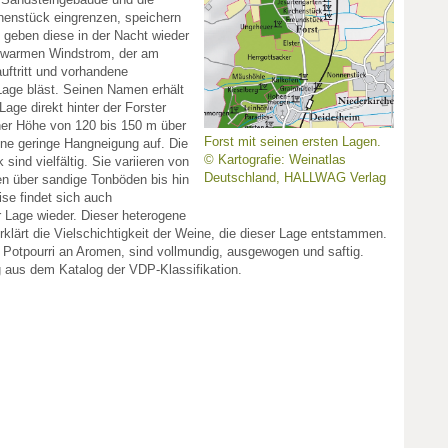
henstück eingrenzen, speichern
geben diese in der Nacht wieder
n-warmen Windstrom, der am
uftritt und vorhandene
Lage bläst. Seinen Namen erhält
age direkt hinter der Forster
iner Höhe von 120 bis 150 m über
Forst mit seinen ersten Lagen.
ne geringe Hangneigung auf. Die
© Kartografie: Weinatlas
ind vielfältig. Sie variieren von
Deutschland, HALLWAG Verlag
n über sandige Tonböden bis hin
se findet sich auch
r Lage wieder. Dieser heterogene
lärt die Vielschichtigkeit der Weine, die dieser Lage entstammen.
 Potpourri an Aromen, sind vollmundig, ausgewogen und saftig.
g aus dem Katalog der VDP-Klassifikation.