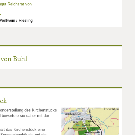
gut Reichsrat von
z
eißwein / Riesling
 von Buhl
ück
onderstellung des Kirchenstücks
 bewertete sie daher mit der
ält das Kirchenstück eine
e Sandsteingebäude und die