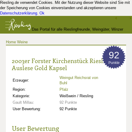
Riesling.de verwendet Cookies. Mit der Nutzung dieser Website sind Sie mit
der Speicherung von Cookies einverstanden und akzeptieren unsere
Datenschutzerklärung
.
Ok
Das Portal für alle Rieslingfreunde, Weingüter, Winzer
Home
Weine
und Kenner
92
2003er Forster Kirchenstück Riesling
Punkte
Auslese Gold Kapsel
Weingut Reichsrat von
Erzeuger:
Buhl
Region:
Pfalz
Kategorie:
Weißwein / Riesling
Gault Millau:
92 Punkte
User Bewertung:
92 Punkte
User Bewertung