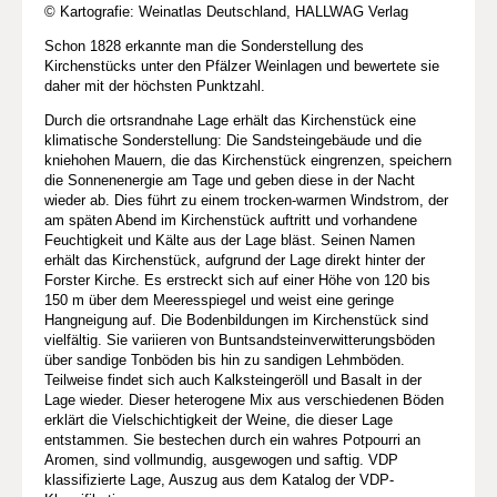
© Kartografie: Weinatlas Deutschland, HALLWAG Verlag
Schon 1828 erkannte man die Sonderstellung des
Kirchenstücks unter den Pfälzer Weinlagen und bewertete sie
daher mit der höchsten Punktzahl.
Durch die ortsrandnahe Lage erhält das Kirchenstück eine
klimatische Sonderstellung: Die Sandsteingebäude und die
kniehohen Mauern, die das Kirchenstück eingrenzen, speichern
die Sonnenenergie am Tage und geben diese in der Nacht
wieder ab. Dies führt zu einem trocken-warmen Windstrom, der
am späten Abend im Kirchenstück auftritt und vorhandene
Feuchtigkeit und Kälte aus der Lage bläst. Seinen Namen
erhält das Kirchenstück, aufgrund der Lage direkt hinter der
Forster Kirche. Es erstreckt sich auf einer Höhe von 120 bis
150 m über dem Meeresspiegel und weist eine geringe
Hangneigung auf. Die Bodenbildungen im Kirchenstück sind
vielfältig. Sie variieren von Buntsandsteinverwitterungsböden
über sandige Tonböden bis hin zu sandigen Lehmböden.
Teilweise findet sich auch Kalksteingeröll und Basalt in der
Lage wieder. Dieser heterogene Mix aus verschiedenen Böden
erklärt die Vielschichtigkeit der Weine, die dieser Lage
entstammen. Sie bestechen durch ein wahres Potpourri an
Aromen, sind vollmundig, ausgewogen und saftig. VDP
klassifizierte Lage, Auszug aus dem Katalog der VDP-