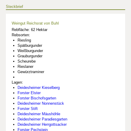
Steckbrief
Weingut Reichsrat von Buhl
Rebfläche: 62 Hektar
Rebsorten:
Riesling
Spätburgunder
Weißburgunder
Grauburgunder
Scheurebe
Rieslaner
Gewürztraminer
Lagen:
Deidesheimer Kieselberg
Forster Elster
Forster Bischofsgarten
Deidesheimer Nonnenstück
Forster Stift
Deidesheimer Mäushöhle
Deidesheimer Paradiesgarten
Deidesheimer Herrgottsacker
Forster Pechstein