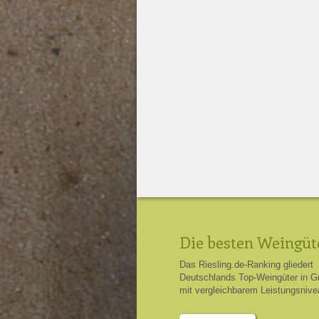
Die besten Weingüt
Das Riesling.de-Ranking gliedert
Deutschlands Top-Weingüter in G
mit vergleichbarem Leistungsnive