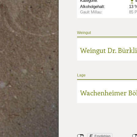
Kategorie:
W
Alkoholgehalt:
13 %
Gault Millau:
85 
Weingut
Weingut Dr. Bürkl
Lage
Wachenheimer Bö