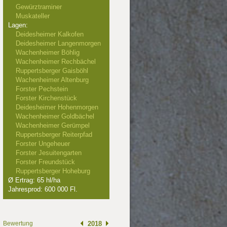
Gewürztraminer
Muskateller
Lagen:
Deidesheimer Kalkofen
Deidesheimer Langenmorgen
Wachenheimer Böhlig
Wachenheimer Rechbächel
Ruppertsberger Gaisböhl
Wachenheimer Altenburg
Forster Pechstein
Forster Kirchenstück
Deidesheimer Hohenmorgen
Wachenheimer Goldbächel
Wachenheimer Gerümpel
Ruppertsberger Reiterpfad
Forster Ungeheuer
Forster Jesuitengarten
Forster Freundstück
Ruppertsberger Hoheburg
Ø Ertrag: 65 hl/ha
Jahresprod: 600 000 Fl.
Bewertung
2018