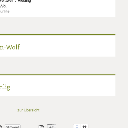
eißwein / Riesling
Vol.
Punkte
in-Wolf
hlig
zur Übersicht