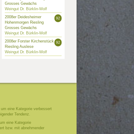
Grosses Gewächs
Weingut Dr. Bürklin-Wolf
2008er Deidesheimer
92
Hohenmorgen Riesling
Grosses Gewächs
Weingut Dr. Bürklin-Wolf
2008er Forster Kirchenstück
92
Riesling Auslese
Weingut Dr. Bürklin-Wolf
um eine Kategorie verbessert
eigender Tendenz.
um eine Kategorie
tert bzw. mit abnehmender