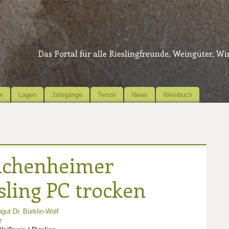
Das Portal für alle Rieslingfreunde, Weingüter, W
r
Lagen
Jahrgänge
Terroir
News
Weinbuch
achenheimer
sling PC trocken
gut Dr. Bürklin-Wolf
z