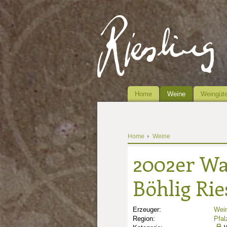
Home
Weine
Weingüte
Home
Weine
2002er W
Böhlig Rie
Erzeuger:
Wein
Region:
Pfal