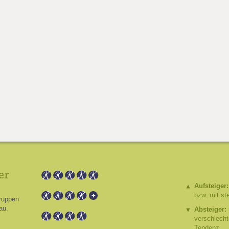
er
Aufsteiger:
bzw. mit st
ruppen
au.
Absteiger:
verschlech
Tendenz.