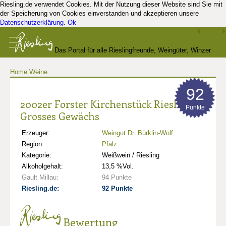
Riesling.de verwendet Cookies. Mit der Nutzung dieser Website sind Sie mit
der Speicherung von Cookies einverstanden und akzeptieren unsere
Datenschutzerklärung
.
Ok
Das Portal für alle Rieslingfreunde, Weingüter, Winzer
Home
Weine
und Kenner
92
2002er Forster Kirchenstück Riesling
Punkte
Grosses Gewächs
Erzeuger:
Weingut Dr. Bürklin-Wolf
Region:
Pfalz
Kategorie:
Weißwein / Riesling
Alkoholgehalt:
13,5 %Vol.
Gault Millau:
94 Punkte
Riesling.de:
92 Punkte
Bewertung