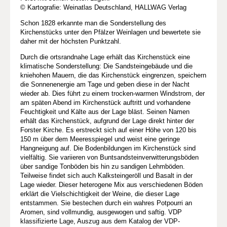
© Kartografie: Weinatlas Deutschland, HALLWAG Verlag
Schon 1828 erkannte man die Sonderstellung des
Kirchenstücks unter den Pfälzer Weinlagen und bewertete sie
daher mit der höchsten Punktzahl.
Durch die ortsrandnahe Lage erhält das Kirchenstück eine
klimatische Sonderstellung: Die Sandsteingebäude und die
kniehohen Mauern, die das Kirchenstück eingrenzen, speichern
die Sonnenenergie am Tage und geben diese in der Nacht
wieder ab. Dies führt zu einem trocken-warmen Windstrom, der
am späten Abend im Kirchenstück auftritt und vorhandene
Feuchtigkeit und Kälte aus der Lage bläst. Seinen Namen
erhält das Kirchenstück, aufgrund der Lage direkt hinter der
Forster Kirche. Es erstreckt sich auf einer Höhe von 120 bis
150 m über dem Meeresspiegel und weist eine geringe
Hangneigung auf. Die Bodenbildungen im Kirchenstück sind
vielfältig. Sie variieren von Buntsandsteinverwitterungsböden
über sandige Tonböden bis hin zu sandigen Lehmböden.
Teilweise findet sich auch Kalksteingeröll und Basalt in der
Lage wieder. Dieser heterogene Mix aus verschiedenen Böden
erklärt die Vielschichtigkeit der Weine, die dieser Lage
entstammen. Sie bestechen durch ein wahres Potpourri an
Aromen, sind vollmundig, ausgewogen und saftig. VDP
klassifizierte Lage, Auszug aus dem Katalog der VDP-