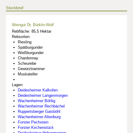
Steckbrief
Weingut Dr. Bürklin-Wolf
Rebfläche: 85,5 Hektar
Rebsorten:
Riesling
Spätburgunder
Weißburgunder
Chardonnay
Scheurebe
Gewürztraminer
Muskateller
Lagen:
Deidesheimer Kalkofen
Deidesheimer Langenmorgen
Wachenheimer Böhlig
Wachenheimer Rechbächel
Ruppertsberger Gaisböhl
Wachenheimer Altenburg
Forster Pechstein
Forster Kirchenstück
Deidesheimer Hohenmorgen