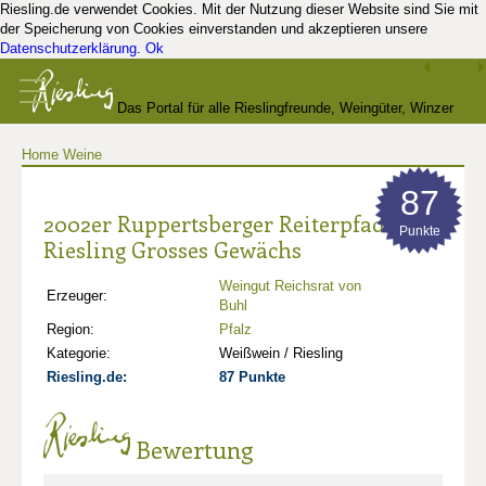
Riesling.de verwendet Cookies. Mit der Nutzung dieser Website sind Sie mit
der Speicherung von Cookies einverstanden und akzeptieren unsere
Datenschutzerklärung
.
Ok
Das Portal für alle Rieslingfreunde, Weingüter, Winzer
Home
Weine
und Kenner
87
2002er Ruppertsberger Reiterpfad
Punkte
Riesling Grosses Gewächs
Weingut Reichsrat von
Erzeuger:
Buhl
Region:
Pfalz
Kategorie:
Weißwein / Riesling
Riesling.de:
87 Punkte
Bewertung