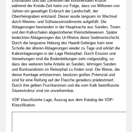
Erdmantels und das Zerreißen der kontinentalen Kruste
während der Kreide-Zeit hatte zur Folge, dass vor Millionen von
Jahren ein gewaltiger Einbruch der Landschaft, der
Oberrheingraben entstand. Dieser wurde langsam im Wechsel
durch Meeres- und Süßwassersedimente aufgefüllt. Die
Ablagerungen bestanden in der Hauptsache aus Sanden, Tonen
und den Kalkschalen abgestorbener Kleinstlebewesen. Später
bedeckten Ablagerungen des Ur-Rheins diese Sedimentschicht.
Durch die langsame Hebung des Haardt-Gebirges kam eine
Scholle der älteren Ablagerungen wieder zu Tage und erklärt die
Kalkeinlagerungen in der Lage Reiterpfad. Durch Erosion und
Verwehungen sind die Bodenbildungen sehr vielgestaltig, so
dass des weiteren hohe Anteile an Sanden, lehmigen Sanden
und Buntsandstein im Reiterpfad zu finden sind. Die Weine, die
dieser Kernlage entstammen, besitzen großes Potenzial und
sind für eine Reifung auf der Flasche geradezu prädestiniert.
Durch ihre gelben Fruchtaromen und die vom Kalk beeinflusste
Säurestruktur sind sie unverkennbar.
VDP klassifizierte Lage, Auszug aus dem Katalog der VDP-
Klassifikation.