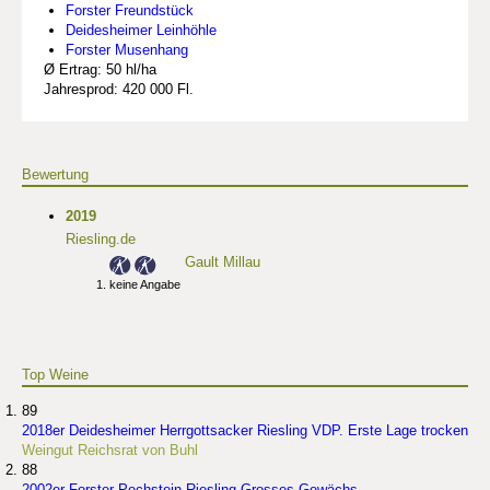
Forster Freundstück
Deidesheimer Leinhöhle
Forster Musenhang
Ø Ertrag: 50 hl/ha
Jahresprod: 420 000 Fl.
Bewertung
2019
Riesling.de
Gault Millau
keine Angabe
Top Weine
89
2018er Deidesheimer Herrgottsacker Riesling VDP. Erste Lage trocken
Weingut Reichsrat von Buhl
88
2002er Forster Pechstein Riesling Grosses Gewächs