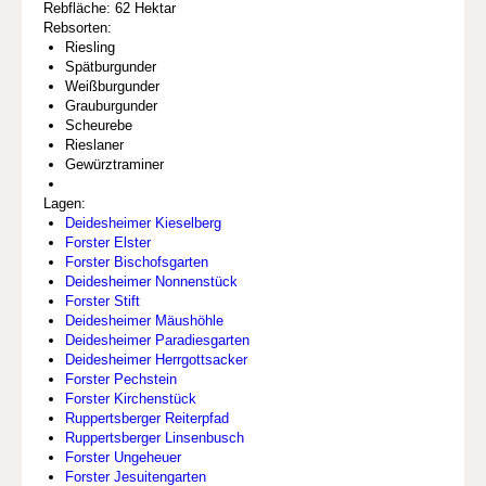
Rebfläche: 62 Hektar
Rebsorten:
Riesling
Spätburgunder
Weißburgunder
Grauburgunder
Scheurebe
Rieslaner
Gewürztraminer
Lagen:
Deidesheimer Kieselberg
Forster Elster
Forster Bischofsgarten
Deidesheimer Nonnenstück
Forster Stift
Deidesheimer Mäushöhle
Deidesheimer Paradiesgarten
Deidesheimer Herrgottsacker
Forster Pechstein
Forster Kirchenstück
Ruppertsberger Reiterpfad
Ruppertsberger Linsenbusch
Forster Ungeheuer
Forster Jesuitengarten