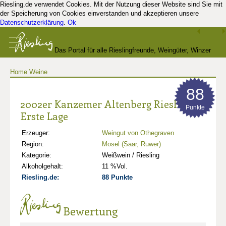
Riesling.de verwendet Cookies. Mit der Nutzung dieser Website sind Sie mit
der Speicherung von Cookies einverstanden und akzeptieren unsere
Datenschutzerklärung
.
Ok
Das Portal für alle Rieslingfreunde, Weingüter, Winzer
Home
Weine
und Kenner
88
2002er Kanzemer Altenberg Riesling
Punkte
Erste Lage
Erzeuger:
Weingut von Othegraven
Region:
Mosel (Saar, Ruwer)
Kategorie:
Weißwein / Riesling
Alkoholgehalt:
11 %Vol.
Riesling.de:
88 Punkte
Bewertung