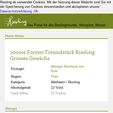
Riesling.de verwendet Cookies. Mit der Nutzung dieser Website sind Sie mit
der Speicherung von Cookies einverstanden und akzeptieren unsere
Datenschutzerklärung
.
Ok
Das Portal für alle Rieslingfreunde, Weingüter, Winzer
Home
Weine
und Kenner
2002er Forster Freundstück Riesling
Grosses Gewächs
Weingut Reichsrat von
Erzeuger:
Buhl
Region:
Pfalz
Kategorie:
Weißwein / Riesling
Alkoholgehalt:
13 %Vol.
Gault Millau:
87 Punkte
Weingut