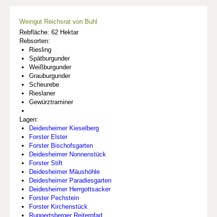
Weingut Reichsrat von Buhl
Rebfläche: 62 Hektar
Rebsorten:
Riesling
Spätburgunder
Weißburgunder
Grauburgunder
Scheurebe
Rieslaner
Gewürztraminer
Lagen:
Deidesheimer Kieselberg
Forster Elster
Forster Bischofsgarten
Deidesheimer Nonnenstück
Forster Stift
Deidesheimer Mäushöhle
Deidesheimer Paradiesgarten
Deidesheimer Herrgottsacker
Forster Pechstein
Forster Kirchenstück
Ruppertsberger Reiterpfad