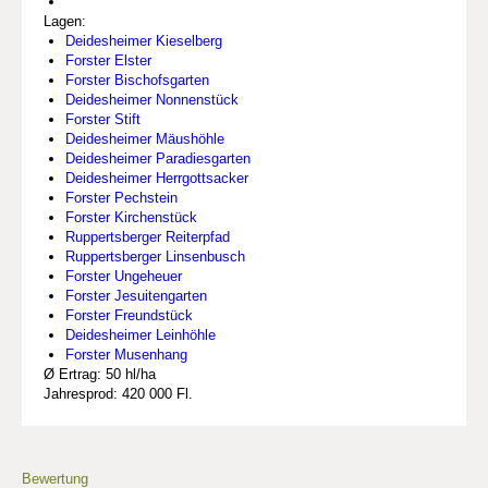
Lagen:
Deidesheimer Kieselberg
Forster Elster
Forster Bischofsgarten
Deidesheimer Nonnenstück
Forster Stift
Deidesheimer Mäushöhle
Deidesheimer Paradiesgarten
Deidesheimer Herrgottsacker
Forster Pechstein
Forster Kirchenstück
Ruppertsberger Reiterpfad
Ruppertsberger Linsenbusch
Forster Ungeheuer
Forster Jesuitengarten
Forster Freundstück
Deidesheimer Leinhöhle
Forster Musenhang
Ø Ertrag: 50 hl/ha
Jahresprod: 420 000 Fl.
Bewertung