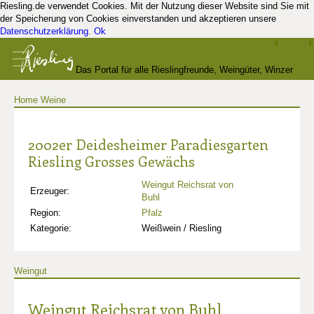
Riesling.de verwendet Cookies. Mit der Nutzung dieser Website sind Sie mit
der Speicherung von Cookies einverstanden und akzeptieren unsere
Datenschutzerklärung
.
Ok
Das Portal für alle Rieslingfreunde, Weingüter, Winzer
Home
Weine
und Kenner
2002er Deidesheimer Paradiesgarten
Riesling Grosses Gewächs
Weingut Reichsrat von
Erzeuger:
Buhl
Region:
Pfalz
Kategorie:
Weißwein / Riesling
Weingut
Weingut Reichsrat von Buhl