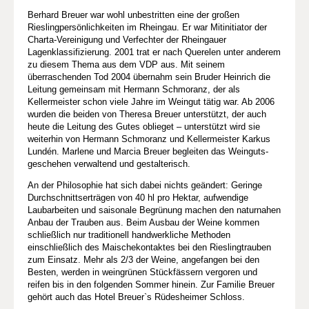
Berhard Breuer war wohl unbestritten eine der großen
Rieslingpersönlichkeiten im Rheingau. Er war Mitinitiator der
Charta-Vereinigung und Verfechter der Rheingauer
Lagenklassifizierung. 2001 trat er nach Querelen unter anderem
zu diesem Thema aus dem VDP aus. Mit seinem
überraschenden Tod 2004 übernahm sein Bruder Heinrich die
Leitung gemeinsam mit Hermann Schmoranz, der als
Kellermeister schon viele Jahre im Weingut tätig war. Ab 2006
wurden die beiden von Theresa Breuer unterstützt, der auch
heute die Leitung des Gutes oblieget – unterstützt wird sie
weiterhin von Hermann Schmoranz und Kellermeister Karkus
Lundén. Marlene und Marcia Breuer begleiten das Weinguts­
geschehen verwaltend und gestalterisch.
An der Philosophie hat sich dabei nichts geändert: Geringe
Durchschnittserträgen von 40 hl pro Hektar, aufwendige
Laubarbeiten und saisonale Begrünung machen den naturnahen
Anbau der Trauben aus. Beim Ausbau der Weine kommen
schließlich nur traditionell handwerkliche Methoden
einschließlich des Maischekontaktes bei den Rieslingtrauben
zum Einsatz. Mehr als 2/3 der Weine, angefangen bei den
Besten, werden in weingrünen Stückfässern vergoren und
reifen bis in den folgenden Sommer hinein. Zur Familie Breuer
gehört auch das Hotel Breuer`s Rüdesheimer Schloss.