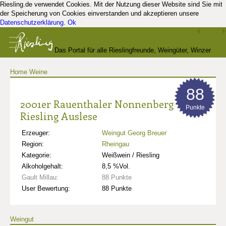
Riesling.de verwendet Cookies. Mit der Nutzung dieser Website sind Sie mit
der Speicherung von Cookies einverstanden und akzeptieren unsere
Datenschutzerklärung
.
Ok
Das Portal für alle Rieslingfreunde, Weingüter, Winzer
Home
Weine
und Kenner
88
2001er Rauenthaler Nonnenberg
Punkte
Riesling Auslese
Erzeuger:
Weingut Georg Breuer
Region:
Rheingau
Kategorie:
Weißwein / Riesling
Alkoholgehalt:
8,5 %Vol.
Gault Millau:
88 Punkte
User Bewertung:
88 Punkte
Weingut