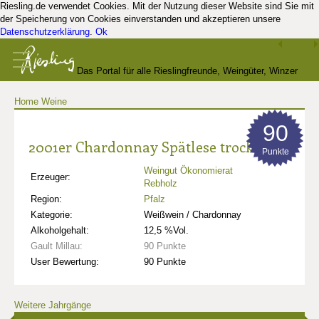
Riesling.de verwendet Cookies. Mit der Nutzung dieser Website sind Sie mit
der Speicherung von Cookies einverstanden und akzeptieren unsere
Datenschutzerklärung
.
Ok
Das Portal für alle Rieslingfreunde, Weingüter, Winzer
Home
Weine
und Kenner
90
2001er Chardonnay Spätlese trocken
Punkte
Weingut Ökonomierat
Erzeuger:
Rebholz
Region:
Pfalz
Kategorie:
Weißwein / Chardonnay
Alkoholgehalt:
12,5 %Vol.
Gault Millau:
90 Punkte
User Bewertung:
90 Punkte
Weitere Jahrgänge