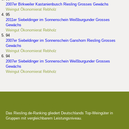
2007er Birkweiler Kastanienbusch Riesling Grosses Gewächs
Weingut Ökonomierat Rebholz
95
2011er Siebeldinger im Sonnenschein Weißburgunder Grosses
Gewächs
Weingut Ökonomierat Rebholz
94
2007er Siebeldinger im Sonnenschein Ganshorn Riesling Grosses
Gewächs
Weingut Ökonomierat Rebholz
94
2007er Siebeldinger im Sonnenschein Weißburgunder Grosses
Gewächs
Weingut Ökonomierat Rebholz
Die besten Weingüter
Das Riesling.de-Ranking gliedert Deutschlands Top-Weingüter in
Gruppen mit vergleichbarem Leistungsniveau.