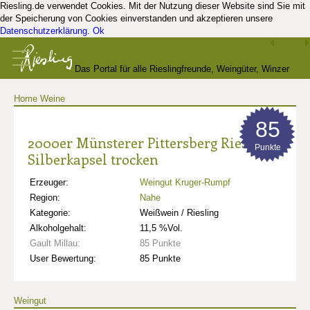
Riesling.de verwendet Cookies. Mit der Nutzung dieser Website sind Sie mit
der Speicherung von Cookies einverstanden und akzeptieren unsere
Datenschutzerklärung
.
Ok
Das Portal für alle Rieslingfreunde, Weingüter, Winzer
Home
Weine
und Kenner
85
2000er Münsterer Pittersberg Riesling
Punkte
Silberkapsel trocken
Erzeuger:
Weingut Kruger-Rumpf
Region:
Nahe
Kategorie:
Weißwein / Riesling
Alkoholgehalt:
11,5 %Vol.
Gault Millau:
85 Punkte
User Bewertung:
85 Punkte
Weingut