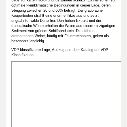
Lage vor kalten Nord- und Ostwinden schützt. Es herrschen so
optimale kleinklimatische Bedingungen in dieser Lage, deren
Steigung zwischen 20 und 60% beträgt. Der graubraune
Keuperboden strahlt eine enorme Hitze aus und setzt
ungeahnte, wilde Düfte frei. Den hohen Extrakt und die
mineralische Würze erhalten die Weine aus einem einzigartigen
Sediment von grünem Schilfsandstein. Die dichten,
aromatischen Weine, häufig mit Feuersteinnoten, gelten als
besonders langlebig.
VDP klassifizierte Lage, Auszug aus dem Katalog der VDP-
Klassifikation.