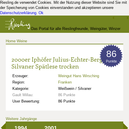
Riesling.de verwendet Cookies. Mit der Nutzung dieser Website sind Sie mit
der Speicherung von Cookies einverstanden und akzeptieren unsere
Datenschutzerklärung
.
Ok
Das Portal für alle Rieslingfreunde, Weingüter, Winzer
Home
Weine
und Kenner
86
2000er Iphöfer Julius-Echter-Berg
Punkte
Silvaner Spätlese trocken
Erzeuger:
Weingut Hans Wirsching
Region:
Franken
Kategorie:
Weißwein / Silvaner
Gault Millau:
86 Punkte
User Bewertung:
86 Punkte
Weitere Jahrgänge
1994
2001