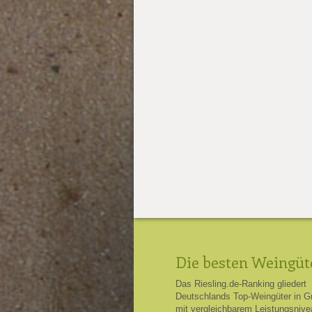
Die besten Weingüt
Das Riesling.de-Ranking gliedert
Deutschlands Top-Weingüter in G
mit vergleichbarem Leistungsnive