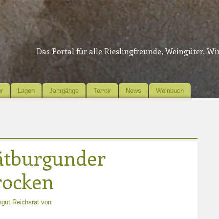
Das Portal für alle Rieslingfreunde, Weingüter, W
r
Lagen
Jahrgänge
Terroir
News
Weinbuch
ätburgunder
rocken
gut Reichsrat von