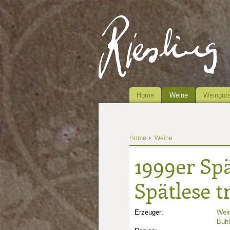
Home
Weine
Weingüte
Home
Weine
1999er Sp
Spätlese t
Erzeuger:
Wein
Buhl