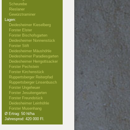
Scheurebe
Rieslaner
Gewürztraminer
Lagen:
Deidesheimer Kieselberg
Forster Elster
Forster Bischofsgarten
Deidesheimer Nonnenstück
Forster Stift
Deidesheimer Mäushöhle
Deidesheimer Paradiesgarten
Deidesheimer Herrgottsacker
Forster Pechstein
Forster Kirchenstück
Ruppertsberger Reiterpfad
Ruppertsberger Linsenbusch
Forster Ungeheuer
Forster Jesuitengarten
Forster Freundstück
Deidesheimer Leinhöhle
Forster Musenhang
Ø Ertrag: 50 hl/ha
Jahresprod: 420 000 Fl.