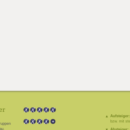
er
Aufsteiger:
bzw. mit st
ruppen
au.
Absteiger: