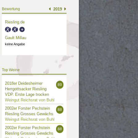
Bewertung
2019
Riesling.de
Gault Millau
keine Angabe
Top Weine
2018er Deidesheimer
89
Herrgottsacker Riesling
VDP. Erste Lage trocken
Weingut Reichsrat von Buhl
2002er Forster Pechstein
88
Riesling Grosses Gewächs
Weingut Reichsrat von Buhl
2002er Forster Pechstein
88
Riesling Grosses Gewächs