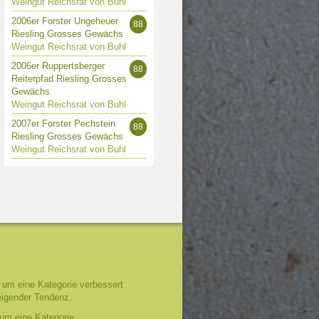
Weingut Reichsrat von Buhl
2006er Forster Ungeheuer
88
Riesling Grosses Gewächs
Weingut Reichsrat von Buhl
2006er Ruppertsberger
88
Reiterpfad Riesling Grosses
Gewächs
Weingut Reichsrat von Buhl
2007er Forster Pechstein
88
Riesling Grosses Gewächs
Weingut Reichsrat von Buhl
um eine Kategorie verbessert
eigender Tendenz.
um eine Kategorie